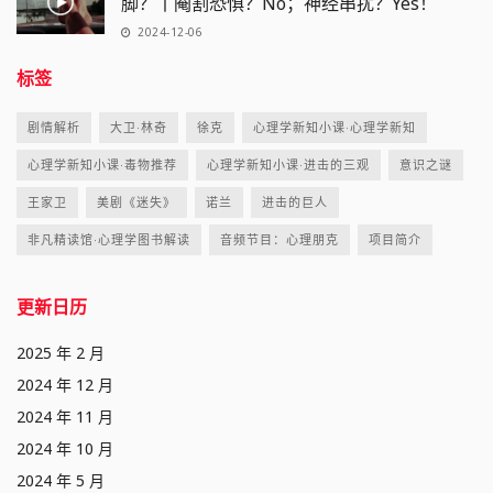
脚？丨阉割恐惧？No；神经串扰？Yes！
2024-12-06
标签
剧情解析
大卫·林奇
徐克
心理学新知小课·心理学新知
心理学新知小课·毒物推荐
心理学新知小课·进击的三观
意识之谜
王家卫
美剧《迷失》
诺兰
进击的巨人
非凡精读馆·心理学图书解读
音频节目：心理朋克
项目简介
更新日历
2025 年 2 月
2024 年 12 月
2024 年 11 月
2024 年 10 月
2024 年 5 月