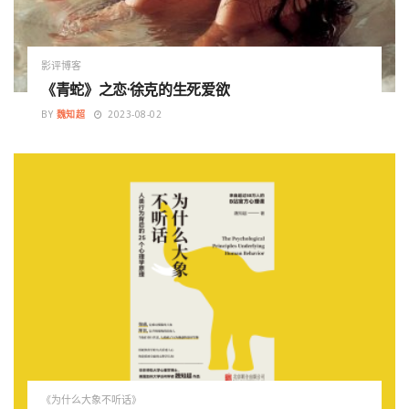
影评博客
《青蛇》之恋·徐克的生死爱欲
BY
魏知超
2023-08-02
《为什么大象不听话》