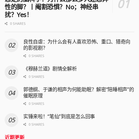
性的脚？丨阉割恐惧？No；神经串
扰？Yes！
0 SHARES
良性自虐：为什么会有人喜欢恐怖、重口、猎奇向
的影视剧？
0 SHARES
《穆赫兰道》剧情全解析
0 SHARES
郭德纲、于谦的相声为何能助眠？解密“陪睡相声”的
催眠原理
0 SHARES
实锤来啦！“笔仙”到底是怎么回事
0 SHARES
近期更新