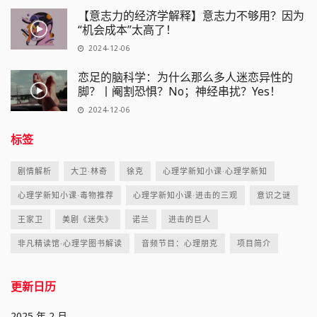
【意志力的经济学解释】意志力不够用？因为
“机会成本”太高了！
2024-12-06
恋足的脑科学：为什么那么多人迷恋异性的
脚？丨阉割恐惧？No；神经串扰？Yes！
2024-12-06
标签
剧情解析
大卫·林奇
徐克
心理学新知小课·心理学新知
心理学新知小课·毒物推荐
心理学新知小课·进击的三观
意识之谜
王家卫
美剧《迷失》
诺兰
进击的巨人
非凡精读馆·心理学图书解读
音频节目：心理朋克
项目简介
更新日历
2025 年 2 月