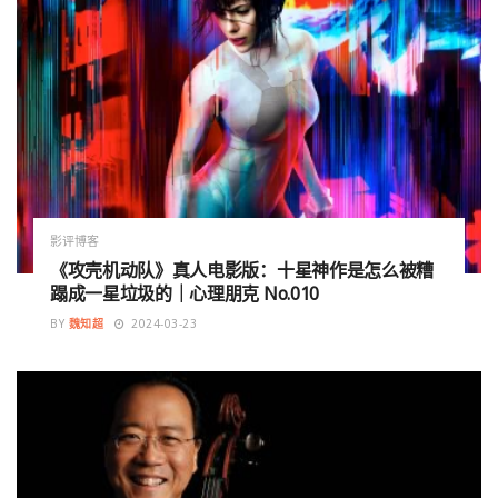
影评博客
《攻壳机动队》真人电影版：十星神作是怎么被糟
蹋成一星垃圾的｜心理朋克 No.010
BY
魏知超
2024-03-23