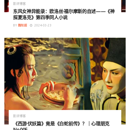
影评博客
东风女神异能录：欧洛丝·福尔摩斯的自述——《神
探夏洛克》第四季同人小说
BY
魏知超
2024-03-23
影评博客
《西游·伏妖篇》竟是《白蛇前传》？｜心理朋克
No.005