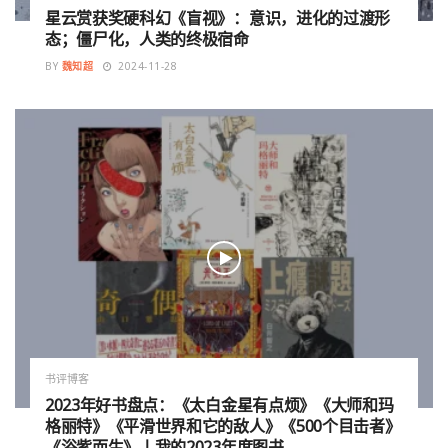
星云赏获奖硬科幻《盲视》：意识，进化的过渡形
态；僵尸化，人类的终极宿命
BY
魏知超
2024-11-28
书评博客
2023年好书盘点：《太白金星有点烦》《大师和玛
格丽特》《平滑世界和它的敌人》《500个目击者》
《浴紫而生》丨我的2023年度图书