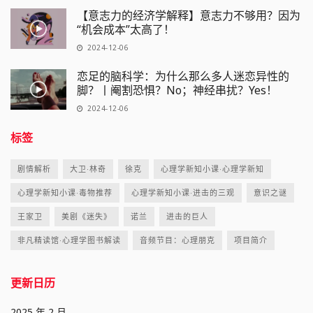
【意志力的经济学解释】意志力不够用？因为
“机会成本”太高了！
2024-12-06
恋足的脑科学：为什么那么多人迷恋异性的
脚？丨阉割恐惧？No；神经串扰？Yes！
2024-12-06
标签
剧情解析
大卫·林奇
徐克
心理学新知小课·心理学新知
心理学新知小课·毒物推荐
心理学新知小课·进击的三观
意识之谜
王家卫
美剧《迷失》
诺兰
进击的巨人
非凡精读馆·心理学图书解读
音频节目：心理朋克
项目简介
更新日历
2025 年 2 月