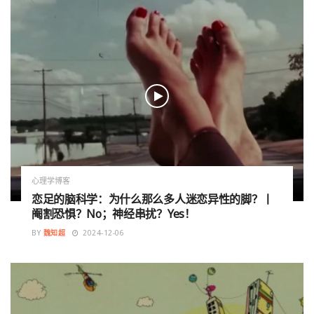
心理学博客
恋足的脑科学：为什么那么多人迷恋异性的脚？丨
阉割恐惧？No；神经串扰？Yes！
BY
魏知超
2024-12-06