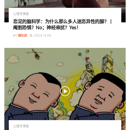
心理学博客
恋足的脑科学：为什么那么多人迷恋异性的脚？丨
阉割恐惧？No；神经串扰？Yes！
BY
魏知超
2024-12-06
心理学博客