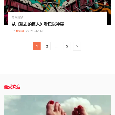
书评博客
从《进击的巨人》看巴以冲突
BY
魏知超
2024-11-28
1
2
…
5
最受欢迎