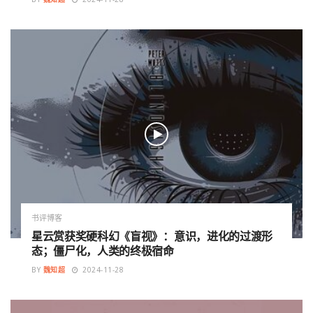
书评博客
星云赏获奖硬科幻《盲视》：意识，进化的过渡形
态；僵尸化，人类的终极宿命
BY
魏知超
2024-11-28