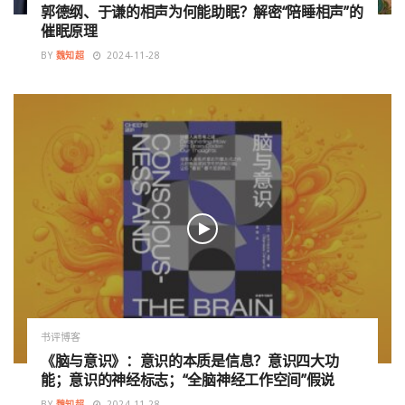
郭德纲、于谦的相声为何能助眠？解密“陪睡相声”的
催眠原理
BY
魏知超
2024-11-28
书评博客
《脑与意识》：意识的本质是信息？意识四大功
能；意识的神经标志；“全脑神经工作空间”假说
BY
魏知超
2024-11-28