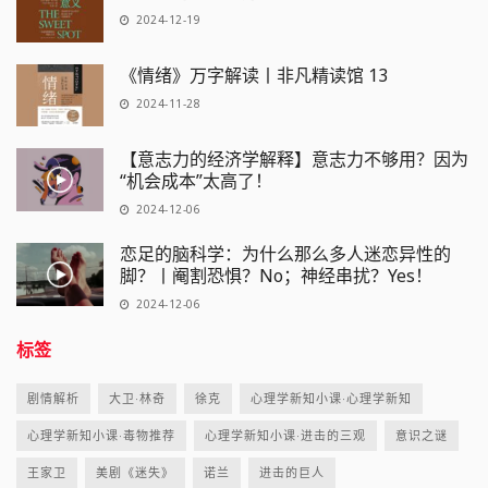
2024-12-19
《情绪》万字解读丨非凡精读馆 13
2024-11-28
【意志力的经济学解释】意志力不够用？因为
“机会成本”太高了！
2024-12-06
恋足的脑科学：为什么那么多人迷恋异性的
脚？丨阉割恐惧？No；神经串扰？Yes！
2024-12-06
标签
剧情解析
大卫·林奇
徐克
心理学新知小课·心理学新知
心理学新知小课·毒物推荐
心理学新知小课·进击的三观
意识之谜
王家卫
美剧《迷失》
诺兰
进击的巨人