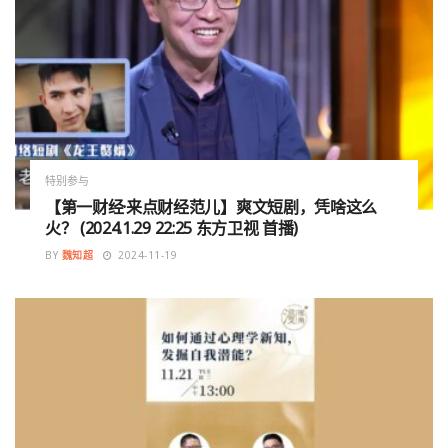
特别参与
【第一财经·来点财经范儿】爽文短剧，凭啥这么
火？ (2024.1.29 22:25 东方卫视 首播)
BY
魏知超
2024-11-19