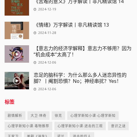
《苦难的意义》万字解读丨非凡精读馆 14
2024-12-19
《情绪》万字解读丨非凡精读馆 13
2024-11-28
【意志力的经济学解释】意志力不够用？因为
“机会成本”太高了！
2024-12-06
恋足的脑科学：为什么那么多人迷恋异性的
脚？丨阉割恐惧？No；神经串扰？Yes！
2024-12-06
标签
剧情解析
大卫·林奇
徐克
心理学新知小课·心理学新知
心理学新知小课·毒物推荐
心理学新知小课·进击的三观
意识之谜
王家卫
美剧《迷失》
诺兰
进击的巨人