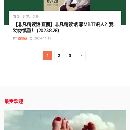
直播、讲座、活动
【非凡精读馆·直播】非凡精读馆 靠MBTI识人？我
劝你慎重！ (2023.8.28)
BY
魏知超
2024-11-19
1
2
3
最受欢迎