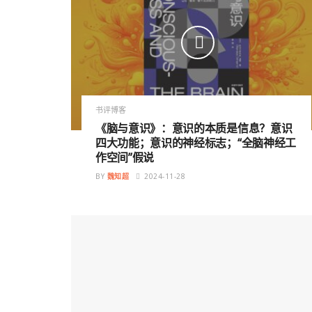
书评博客
《脑与意识》：意识的本质是信息？意识
四大功能；意识的神经标志；“全脑神经工
作空间”假说
BY
魏知超
2024-11-28