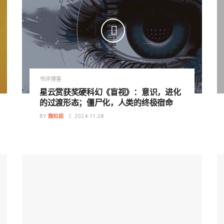
书评博客
星云赏获奖硬科幻《盲视》：意识，进化
的过渡形态；僵尸化，人类的终极宿命
BY
魏知超
2024-11-28