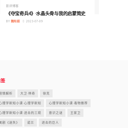
影评博客
《夺宝奇兵4》·水晶头骨与我的启蒙简史
BY
魏知超
2023-07-09
标签
剧情解析
大卫·林奇
徐克
心理学新知小课·心理学新知
心理学新知小课·毒物推荐
心理学新知小课·进击的三观
意识之谜
王家卫
美剧《迷失》
诺兰
进击的巨人