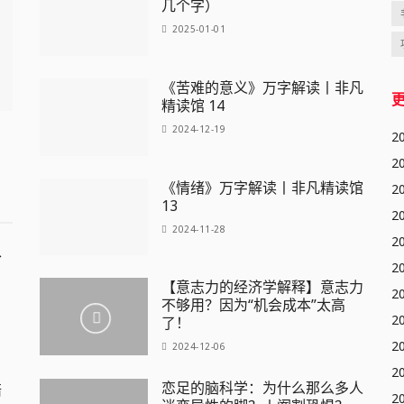
几个字）
2025-01-01
《苦难的意义》万字解读丨非凡
精读馆 14
2024-12-19
2
2
《情绪》万字解读丨非凡精读馆
2
13
2
2024-11-28
2
、
2
【意志力的经济学解释】意志力
2
不够用？因为“机会成本”太高
2
了！
2
2024-12-06
2
恋足的脑科学：为什么那么多人
陪
2