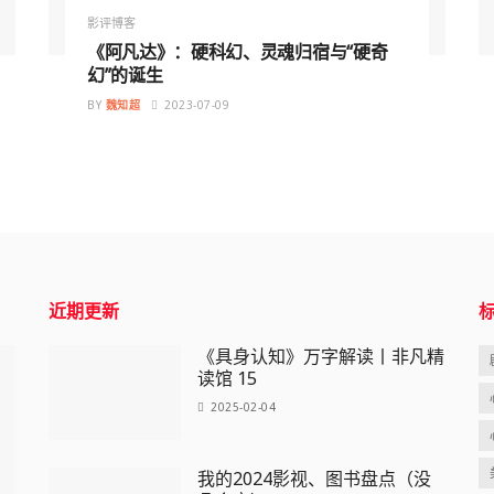
影评博客
《阿凡达》：硬科幻、灵魂归宿与“硬奇
幻”的诞生
BY
魏知超
2023-07-09
近期更新
《具身认知》万字解读丨非凡精
读馆 15
2025-02-04
我的2024影视、图书盘点（没