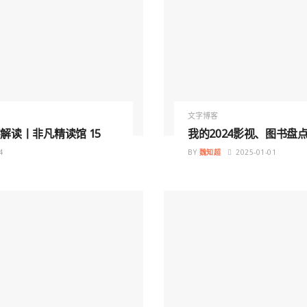
文字博客
解读丨非凡精读馆 15
我的2024影视、图书盘
4
BY
魏知超
2025-01-01