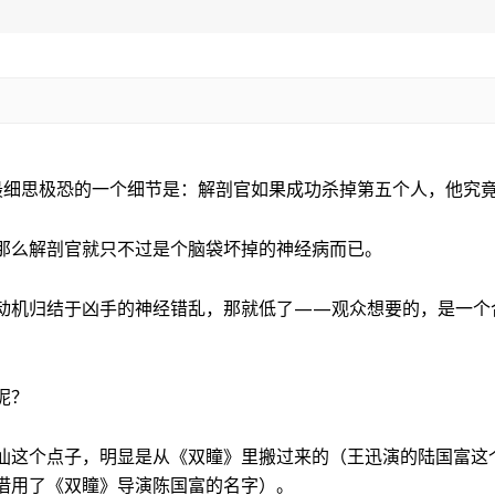
最细思极恐的一个细节是：解剖官如果成功杀掉第五个人，他究
那么解剖官就只不过是个脑袋坏掉的神经病而已。
动机归结于凶手的神经错乱，那就低了——观众想要的，是一个
呢？
仙这个点子，明显是从《双瞳》里搬过来的（王迅演的陆国富这
借用了《双瞳》导演陈国富的名字）。