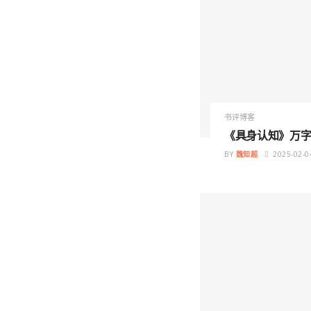
书评博客
《具身认知》万字
BY
魏知超
2025-02-0