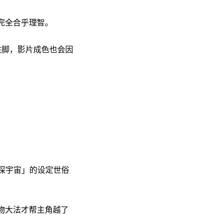
完全合乎理智。
住脚，影片成色也会因
「唐探宇宙」的设定世俗
物大法才帮主角越了