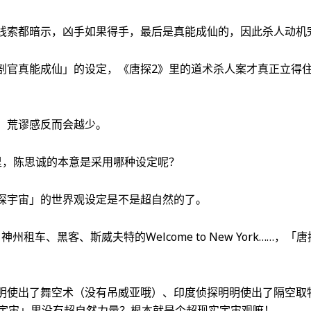
线索都暗示，凶手如果得手，最后是真能成仙的，因此杀人动机
剖官真能成仙」的设定，《唐探2》里的道术杀人案才真正立得
，荒谬感反而会越少。
里，陈思诚的本意是采用哪种设定呢？
探宇宙」的世界观设定是不是超自然的了。
州租车、黑客、斯威夫特的Welcome to New York……，
明使出了舞空术（没有吊威亚哦）、印度侦探明明使出了隔空取
宇宙」里没有超自然力量？根本就是个超现实宇宙观嘛！