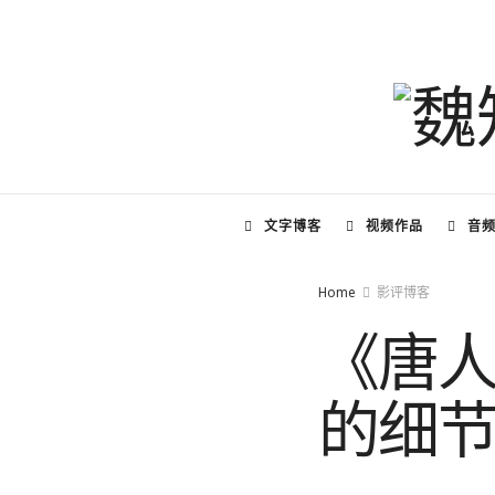
文字博客
视频作品
音
Home
影评博客
《唐人
的细