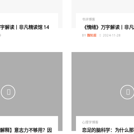
书评博客
字解读丨非凡精读馆 14
《情绪》万字解读丨非凡精
9
BY
魏知超
2024-11-28
心理学博客
学解释】意志力不够用？因
恋足的脑科学：为什么那