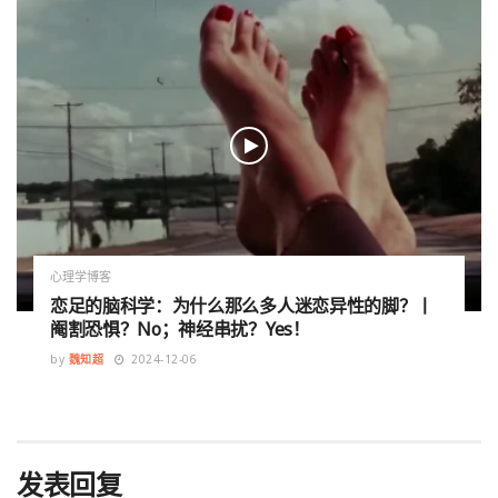
心理学博客
恋足的脑科学：为什么那么多人迷恋异性的脚？丨
阉割恐惧？No；神经串扰？Yes！
by
魏知超
2024-12-06
发表回复