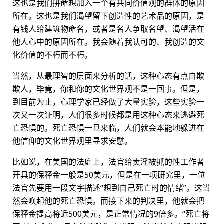
这也是我们拼命想加入一个有共同价值观的群体的原因
所在。这也是我们渴望留下创造性的艺术品的原因，是
有钱人给建筑物命名，或者是名人争取名望、渴望活在
他人心中的原因所在。我会随着我认可的、我创造的文
化价值的不朽而不朽。
当然，从最理智的层面来分析的话，这种心态有点自欺
欺人，毕竟，你和你的文化世界观不是一回事。但是，
到目前为止，心理学家已经做了大量实验，这些实验一
次又一次证明，人们很多时候都是用这种心态来逃避死
亡恐惧的。死亡恐惧一旦来临，人们就会本能地躲进在
他信仰的文化世界观里寻求安慰。
比如说，在美国的法庭上，法官给卖淫被抓的性工作者
开具的保释金一般是50美元，但是在一项研究里，一位
法官先要用一段文字描述“想到自己死亡时的情绪”。这当
然会唤起他的死亡恐惧。而接下来的判决里，他就会把
保释金提高将近500美元，是正常情况的9倍多。“死亡将