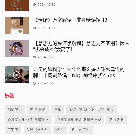
2024-12-19
《情绪》万字解读丨非凡精读馆 13
2024-11-28
【意志力的经济学解释】意志力不够用？因为
“机会成本”太高了！
2024-12-06
恋足的脑科学：为什么那么多人迷恋异性的
脚？丨阉割恐惧？No；神经串扰？Yes！
2024-12-06
标签
剧情解析
大卫·林奇
徐克
心理学新知小课·心理学新知
心理学新知小课·毒物推荐
心理学新知小课·进击的三观
意识之谜
王家卫
美剧《迷失》
诺兰
进击的巨人