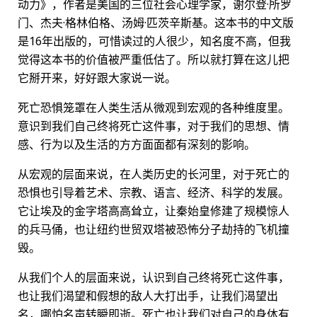
动力》，作者是美国的三位社会心理学家，谢尔登·所罗
门、杰夫·格林伯格、汤姆·匹茨辛斯基。这本书的中文版
是16年出版的，可惜读过的人很少，知名度不高，但我
觉得这本书的价值被严重低估了。所以就打算在这儿把
它掰开来，好好跟大家说一说。
死亡恐惧笼罩在人类生活从微观到宏观的各种维度里。
意识到我们自己终将死亡这件事，对于我们的思想、情
感、行为以及生活的方方面面都有深刻的影响。
从宏观的层面来说，在人类历史的长河里，对于死亡的
恐惧也引导着艺术、宗教、语言、经济、科学的发展。
它让埃及的金字塔高高耸立，让秦始皇修建了规模惊人
的兵马俑，也让纽约世贸双塔被恐怖分子劫持的飞机撞
毁。
从我们个人的层面来说，认识到自己终将死亡这件事，
也让我们渴望和假想的敌人大打出手，让我们渴望出
名，哪怕名声转瞬即逝。死亡也让我们对自己的身体有