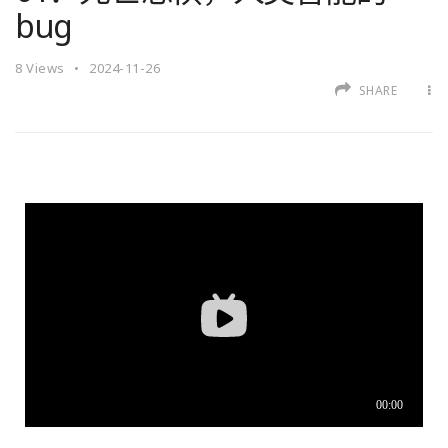
bug
8
Views
2024-11-26
SHARE