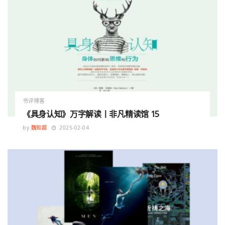
书评博客
《具身认知》万字解读丨非凡精读馆 15
by
魏知超
2025-02-04