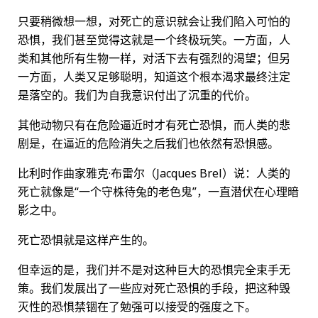
只要稍微想一想，对死亡的意识就会让我们陷入可怕的
恐惧，我们甚至觉得这就是一个终极玩笑。一方面，人
类和其他所有生物一样，对活下去有强烈的渴望；但另
一方面，人类又足够聪明，知道这个根本渴求最终注定
是落空的。我们为自我意识付出了沉重的代价。
其他动物只有在危险逼近时才有死亡恐惧，而人类的悲
剧是，在逼近的危险消失之后我们也依然有恐惧感。
比利时作曲家雅克·布雷尔（Jacques Brel）说：人类的
死亡就像是“一个守株待兔的老色鬼”，一直潜伏在心理暗
影之中。
死亡恐惧就是这样产生的。
但幸运的是，我们并不是对这种巨大的恐惧完全束手无
策。我们发展出了一些应对死亡恐惧的手段，把这种毁
灭性的恐惧禁锢在了勉强可以接受的强度之下。