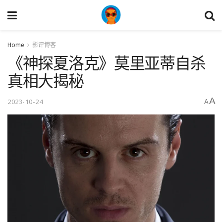
Home
影评博客
《神探夏洛克》莫里亚蒂自杀
真相大揭秘
A
2023-10-24
A