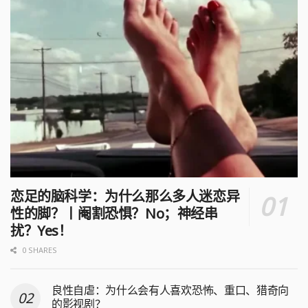
恋足的脑科学：为什么那么多人迷恋异
性的脚？丨阉割恐惧？No；神经串
扰？Yes！
0 SHARES
良性自虐：为什么会有人喜欢恐怖、重口、猎奇向
的影视剧？