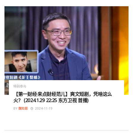
特别参与
【第一财经·来点财经范儿】爽文短剧，凭啥这么
火？ (2024.1.29 22:25 东方卫视 首播)
BY
魏知超
2024-11-19