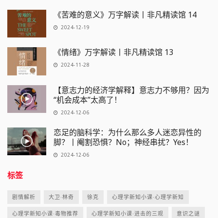
《苦难的意义》万字解读丨非凡精读馆 14
2024-12-19
《情绪》万字解读丨非凡精读馆 13
2024-11-28
【意志力的经济学解释】意志力不够用？因为
“机会成本”太高了！
2024-12-06
恋足的脑科学：为什么那么多人迷恋异性的
脚？丨阉割恐惧？No；神经串扰？Yes！
2024-12-06
标签
剧情解析
大卫·林奇
徐克
心理学新知小课·心理学新知
心理学新知小课·毒物推荐
心理学新知小课·进击的三观
意识之谜