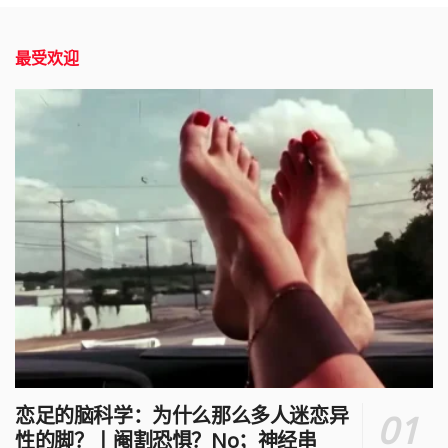
最受欢迎
恋足的脑科学：为什么那么多人迷恋异
性的脚？丨阉割恐惧？No；神经串