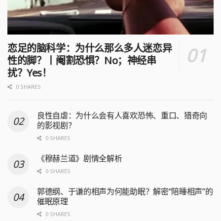
恋足的脑科学：为什么那么多人迷恋异
性的脚？丨阉割恐惧？No；神经串
扰？Yes！
0 SHARES
良性自虐：为什么会有人喜欢恐怖、重口、猎奇向
的影视剧？
0 SHARES
《穆赫兰道》剧情全解析
0 SHARES
郭德纲、于谦的相声为何能助眠？解密“陪睡相声”的
催眠原理
0 SHARES