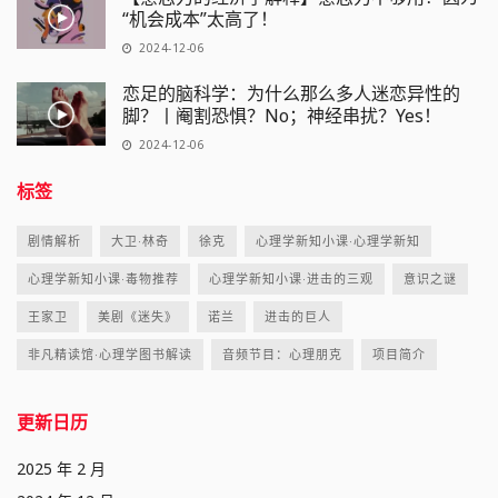
“机会成本”太高了！
2024-12-06
恋足的脑科学：为什么那么多人迷恋异性的
脚？丨阉割恐惧？No；神经串扰？Yes！
2024-12-06
标签
剧情解析
大卫·林奇
徐克
心理学新知小课·心理学新知
心理学新知小课·毒物推荐
心理学新知小课·进击的三观
意识之谜
王家卫
美剧《迷失》
诺兰
进击的巨人
非凡精读馆·心理学图书解读
音频节目：心理朋克
项目简介
更新日历
2025 年 2 月