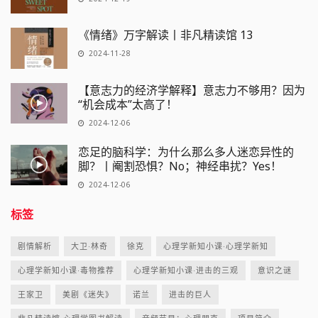
《情绪》万字解读丨非凡精读馆 13
2024-11-28
【意志力的经济学解释】意志力不够用？因为
“机会成本”太高了！
2024-12-06
恋足的脑科学：为什么那么多人迷恋异性的
脚？丨阉割恐惧？No；神经串扰？Yes！
2024-12-06
标签
剧情解析
大卫·林奇
徐克
心理学新知小课·心理学新知
心理学新知小课·毒物推荐
心理学新知小课·进击的三观
意识之谜
王家卫
美剧《迷失》
诺兰
进击的巨人