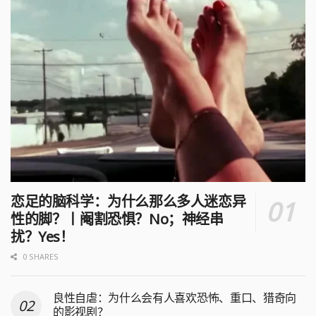
恋足的脑科学：为什么那么多人迷恋异
性的脚？丨阉割恐惧？No；神经串
扰？Yes！
0 SHARES
良性自虐：为什么会有人喜欢恐怖、重口、猎奇向
的影视剧？