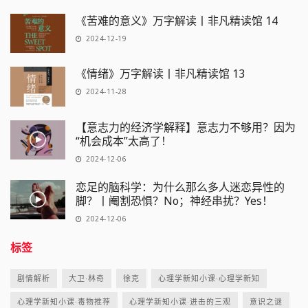
《苦难的意义》万字解读丨非凡精读馆 14
2024-12-19
《情绪》万字解读丨非凡精读馆 13
2024-11-28
【意志力的经济学解释】意志力不够用？因为
“机会成本”太高了！
2024-12-06
恋足的脑科学：为什么那么多人迷恋异性的
脚？丨阉割恐惧？No；神经串扰？Yes！
2024-12-06
标签
剧情解析
大卫·林奇
徐克
心理学新知小课·心理学新知
心理学新知小课·毒物推荐
心理学新知小课·进击的三观
意识之谜