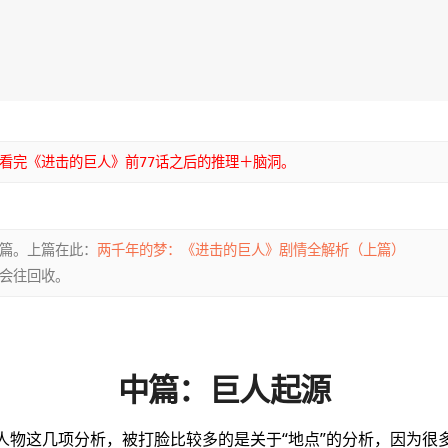
看完《进击的巨人》前77话之后的推理＋脑洞。
篇。上篇在此：
两千年的梦：《进击的巨人》剧情全解析（上篇）
会往回收。
中篇：巨人起源
人物这几项分析，被打脸比较多的是关于“地点”的分析，因为很