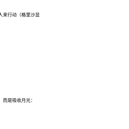
人来行动（格里沙显
，而是吸收月光：