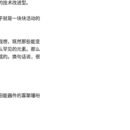
的技术改进型。
乎就是一块块活动的
我想，既然那些能变
么罕见的元素。那么
成的。换句话说，很
阳能器件的寡聚噻吩