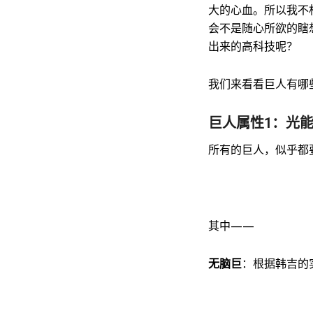
大的心血。所以我不
会不是随心所欲的瞎
出来的高科技呢？
我们来看看巨人有哪
巨人属性1：光
所有的巨人，似乎都
其中——
无脑巨
：根据韩吉的