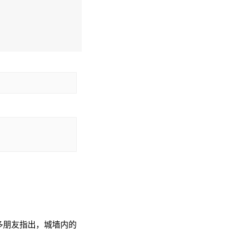
多朋友指出，城墙内的