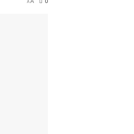
0
A
A