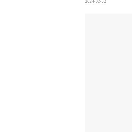
2024-02-02