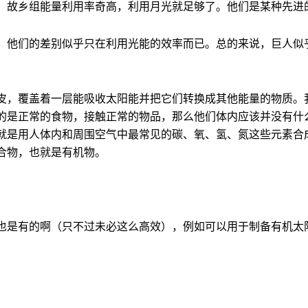
，故乡组能量利用率奇高，利用月光就足够了。他们是某种先进
，他们的差别似乎只在利用光能的效率而已。总的来说，巨人似
皮，覆盖着一层能吸收太阳能并把它们转换成其他能量的物质。
的是正常的食物，接触正常的物品，那么他们体内应该并没有什
就是用人体内和周围空气中最常见的碳、氧、氢、氮这些元素合
合物，也就是有机物。
也是有的啊（只不过未必这么高效），例如可以用于制备有机太