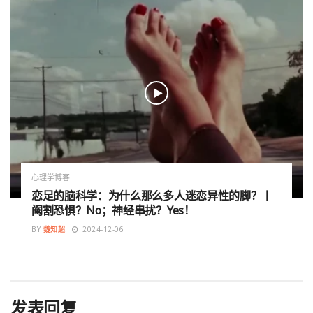
心理学博客
恋足的脑科学：为什么那么多人迷恋异性的脚？丨
阉割恐惧？No；神经串扰？Yes！
BY
魏知超
2024-12-06
发表回复