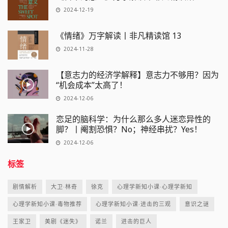
2024-12-19
《情绪》万字解读丨非凡精读馆 13
2024-11-28
【意志力的经济学解释】意志力不够用？因为
“机会成本”太高了！
2024-12-06
恋足的脑科学：为什么那么多人迷恋异性的
脚？丨阉割恐惧？No；神经串扰？Yes！
2024-12-06
标签
剧情解析
大卫·林奇
徐克
心理学新知小课·心理学新知
心理学新知小课·毒物推荐
心理学新知小课·进击的三观
意识之谜
王家卫
美剧《迷失》
诺兰
进击的巨人