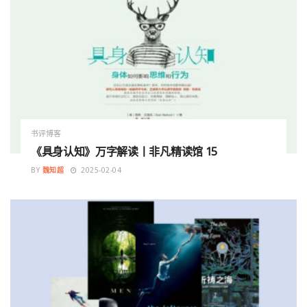
书评博客
《具身认知》万字解读丨非凡精读馆 15
BY
魏知超
2025-02-04