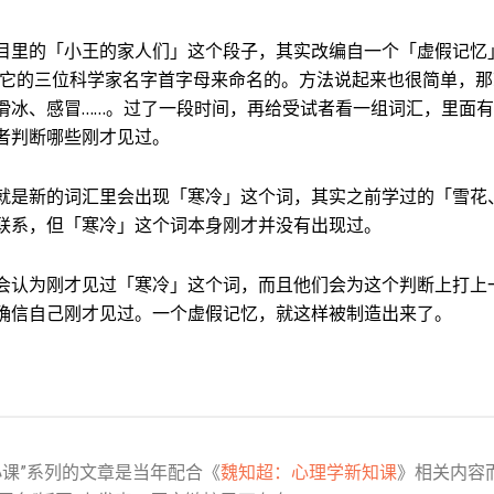
目里的「小王的家人们」这个段子，其实改编自一个「虚假记忆
明它的三位科学家名字首字母来命名的。方法说起来也很简单，
滑冰、感冒……。过了一段时间，再给受试者看一组词汇，里面
者判断哪些刚才见过。
就是新的词汇里会出现「寒冷」这个词，其实之前学过的「雪花
联系，但「寒冷」这个词本身刚才并没有出现过。
会认为刚才见过「寒冷」这个词，而且他们会为这个判断上打上
确信自己刚才见过。一个虚假记忆，就这样被制造出来了。
小课”系列的文章是当年配合《
魏知超：心理学新知课
》相关内容