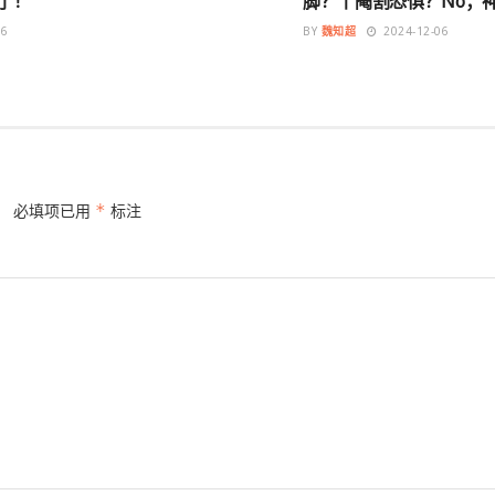
了！
脚？丨阉割恐惧？No；神
06
BY
魏知超
2024-12-06
。
必填项已用
*
标注