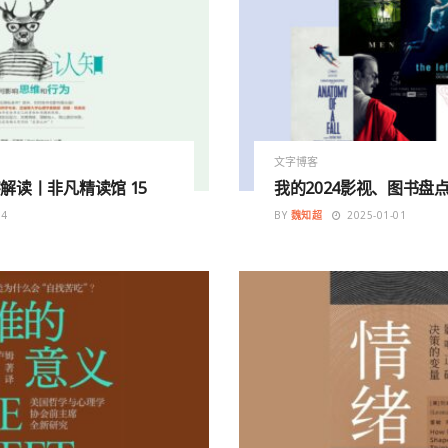
文字博客
解读丨非凡精读馆 15
我的2024影视、图书盘
04
BY
魏知超
2025-01-01