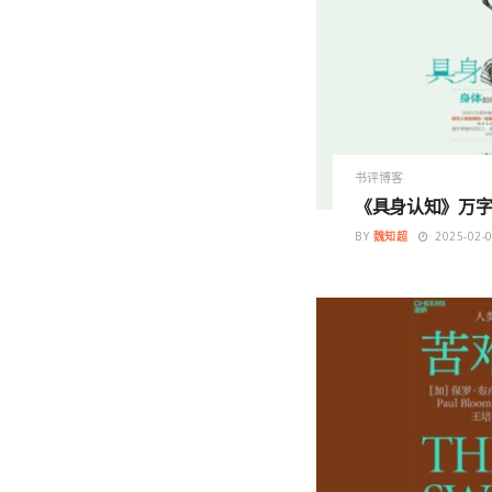
书评博客
《具身认知》万字
BY
魏知超
2025-02-