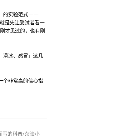
」的实验范式——
那就是先让受试者看一
有刚才见过的，也有刚
、滑冰、感冒」这几
一个非常高的信心指
而写的科普/杂谈小