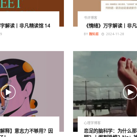
书评博客
字解读丨非凡精读馆 14
《情绪》万字解读丨非凡精
19
BY
魏知超
2024-11-28
心理学博客
学解释】意志力不够用？因
恋足的脑科学：为什么那