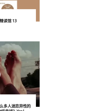
读馆 13
么多人迷恋异性的