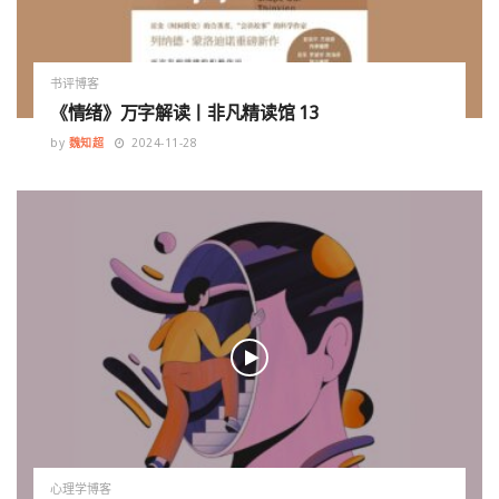
书评博客
《情绪》万字解读丨非凡精读馆 13
by
魏知超
2024-11-28
心理学博客