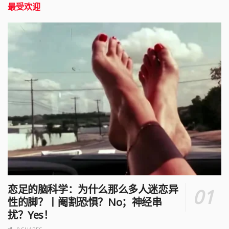
最受欢迎
恋足的脑科学：为什么那么多人迷恋异
性的脚？丨阉割恐惧？No；神经串
扰？Yes！