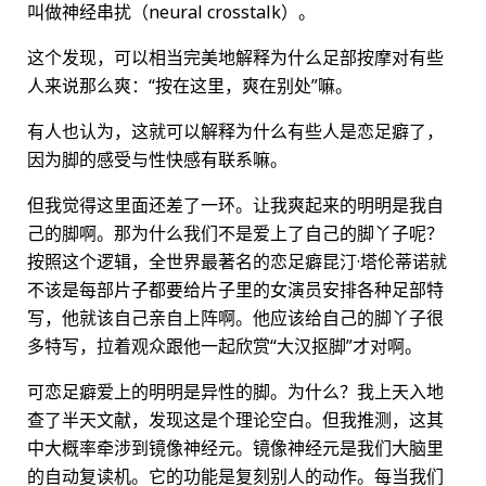
叫做神经串扰（neural crosstalk）。
这个发现，可以相当完美地解释为什么足部按摩对有些
人来说那么爽：“按在这里，爽在别处”嘛。
有人也认为，这就可以解释为什么有些人是恋足癖了，
因为脚的感受与性快感有联系嘛。
但我觉得这里面还差了一环。让我爽起来的明明是我自
己的脚啊。那为什么我们不是爱上了自己的脚丫子呢？
按照这个逻辑，全世界最著名的恋足癖昆汀·塔伦蒂诺就
不该是每部片子都要给片子里的女演员安排各种足部特
写，他就该自己亲自上阵啊。他应该给自己的脚丫子很
多特写，拉着观众跟他一起欣赏“大汉抠脚”才对啊。
可恋足癖爱上的明明是异性的脚。为什么？我上天入地
查了半天文献，发现这是个理论空白。但我推测，这其
中大概率牵涉到镜像神经元。镜像神经元是我们大脑里
的自动复读机。它的功能是复刻别人的动作。每当我们