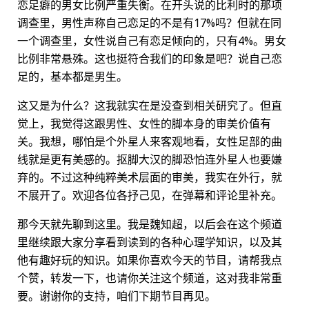
恋足癖的男女比例严重失衡。在开头说的比利时的那项
调查里，男性声称自己恋足的不是有17%吗？但就在同
一个调查里，女性说自己有恋足倾向的，只有4%。男女
比例非常悬殊。这也挺符合我们的印象是吧？说自己恋
足的，基本都是男生。
这又是为什么？这我就实在是没查到相关研究了。但直
觉上，我觉得这跟男性、女性的脚本身的审美价值有
关。我想，哪怕是个外星人来客观地看，女性足部的曲
线就是更有美感的。抠脚大汉的脚恐怕连外星人也要嫌
弃的。不过这种纯粹美术层面的审美，我实在外行，就
不展开了。欢迎各位各抒己见，在弹幕和评论里补充。
那今天就先聊到这里。我是魏知超，以后会在这个频道
里继续跟大家分享看到读到的各种心理学知识，以及其
他有趣好玩的知识。如果你喜欢今天的节目，请帮我点
个赞，转发一下，也请你关注这个频道，这对我非常重
要。谢谢你的支持，咱们下期节目再见。