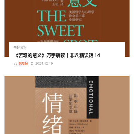
书评博客
《苦难的意义》万字解读丨非凡精读馆 14
by
魏知超
2024-12-19