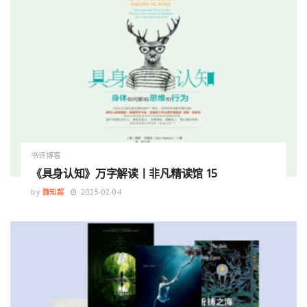
书评博客
《具身认知》万字解读丨非凡精读馆 15
by
魏知超
2025-02-04