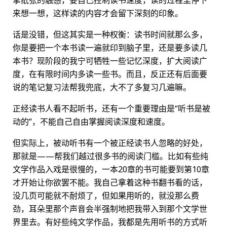
来想一想，这样读的内容才会留下深刻的印象。
话是没错，但这其实是一种权衡：读书时间就那么多，
你是要把一个本书读一遍就印到脑子里，还是要多读几
本书？现阶段的我宁可牺牲一些记忆深度，扩大阅读广
度，在有限时间内多读一些书。而且，反正还有后面要
说的笔记复习法帮我兜底，大不了多复习几遍嘛。
正经读书人看不起听书，还有一个重要理由是“听书是被
动的”，不能自己自由掌握阅读深度和速度。
但实际上，被动听书有一个被正经读书人忽略的好处，
那就是——帮我们越过很多书的阅读门槛。比如有些纯
文学作品入戏是很慢的，一本20章的书可能要到第10章
才开始让你欲罢不能。我自己拿着这种书翻书看的话，
没几页可能就不耐烦了，但如果用听的，就没那么费
劲，耳朵里那个声音会半强制地把我带入到那个文学世
界里去。有好些纯文学作品，我都是先用听书的方式听