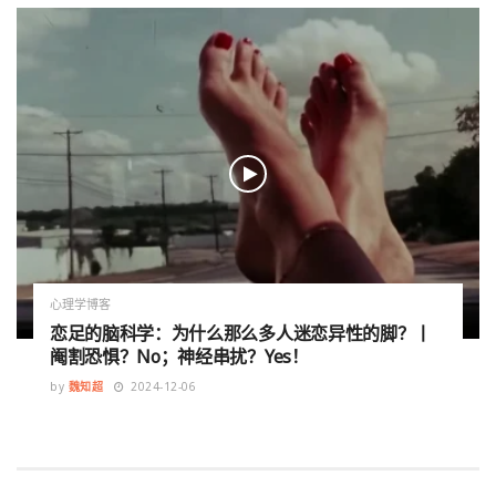
心理学博客
恋足的脑科学：为什么那么多人迷恋异性的脚？丨
阉割恐惧？No；神经串扰？Yes！
by
魏知超
2024-12-06