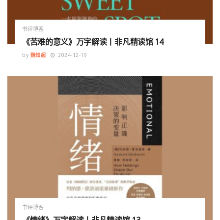
书评博客
《苦难的意义》万字解读丨非凡精读馆 14
by
魏知超
2024-12-19
书评博客