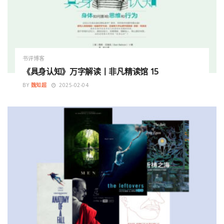
书评博客
《具身认知》万字解读丨非凡精读馆 15
BY
魏知超
2025-02-04