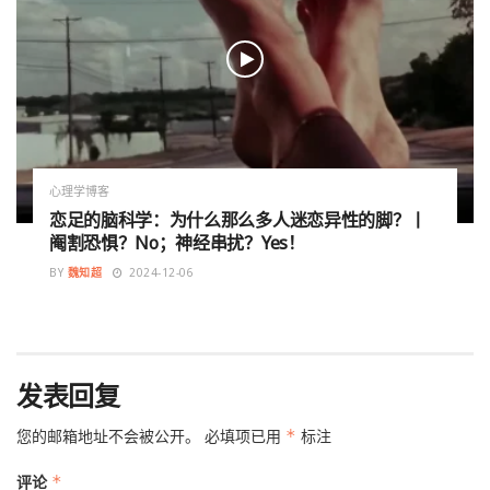
心理学博客
恋足的脑科学：为什么那么多人迷恋异性的脚？丨
阉割恐惧？No；神经串扰？Yes！
BY
魏知超
2024-12-06
发表回复
您的邮箱地址不会被公开。
必填项已用
*
标注
评论
*