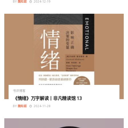
BY
魏知超
2024-12-19
书评博客
《情绪》万字解读丨非凡精读馆 13
BY
魏知超
2024-11-28