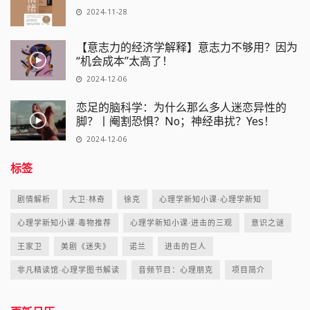
2024-11-28
【意志力的经济学解释】意志力不够用？因为
“机会成本”太高了！
2024-12-06
恋足的脑科学：为什么那么多人迷恋异性的
脚？丨阉割恐惧？No；神经串扰？Yes！
2024-12-06
标签
剧情解析
大卫·林奇
徐克
心理学新知小课·心理学新知
心理学新知小课·毒物推荐
心理学新知小课·进击的三观
意识之谜
王家卫
美剧《迷失》
诺兰
进击的巨人
非凡精读馆·心理学图书解读
音频节目：心理朋克
项目简介