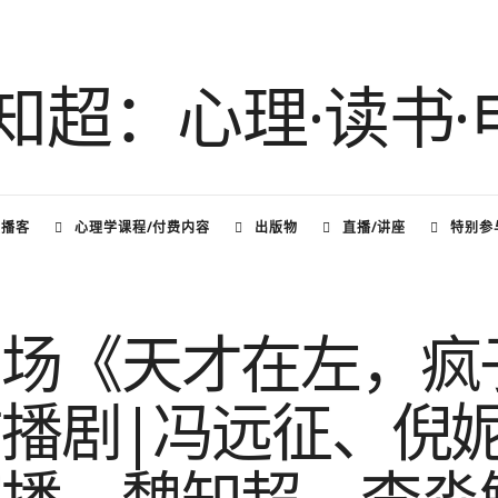
频播客
心理学课程/付费内容
出版物
直播/讲座
特别参
剧场《天才在左，疯
播剧|冯远征、倪