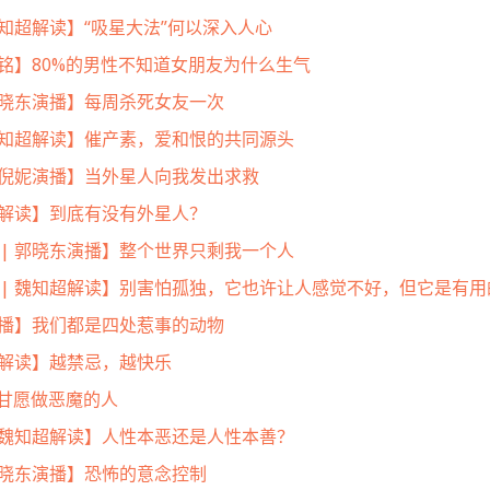
魏知超解读】“吸星大法”何以深入人心
高铭】80%的男性不知道女朋友为什么生气
 郭晓东演播】每周杀死女友一次
 魏知超解读】催产素，爱和恨的共同源头
| 倪妮演播】当外星人向我发出求救
| 解读】到底有没有外星人？
 | 郭晓东演播】整个世界只剩我一个人
 | 魏知超解读】别害怕孤独，它也许让人感觉不好，但它是有用
妮演播】我们都是四处惹事的动物
超解读】越禁忌，越快乐
甘愿做恶魔的人
| 魏知超解读】人性本恶还是人性本善？
 郭晓东演播】恐怖的意念控制