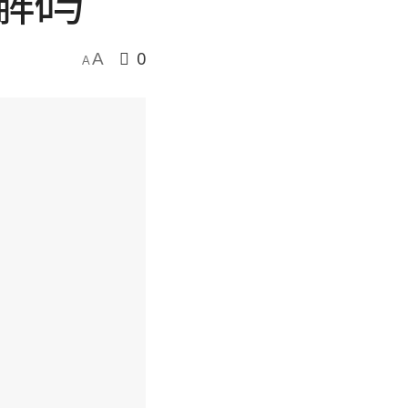
解码
0
A
A