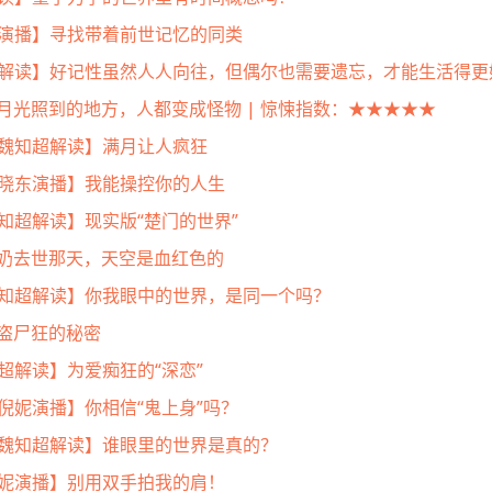
晓东演播】寻找带着前世记忆的同类
知超解读】好记性虽然人人向往，但偶尔也需要遗忘，才能生活得更
月光照到的地方，人都变成怪物 | 惊悚指数：★★★★★
| 魏知超解读】满月让人疯狂
 郭晓东演播】我能操控你的人生
魏知超解读】现实版“楚门的世界”
奶去世那天，天空是血红色的
 魏知超解读】你我眼中的世界，是同一个吗？
盗尸狂的秘密
知超解读】为爱痴狂的“深恋”
 倪妮演播】你相信“鬼上身”吗？
| 魏知超解读】谁眼里的世界是真的？
 倪妮演播】别用双手拍我的肩！