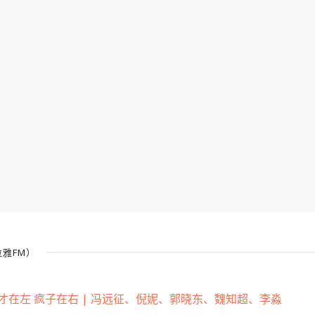
雅FM）
才在左 疯子在右 | 冯远征、倪妮、郭晓东、魏知超、李淼