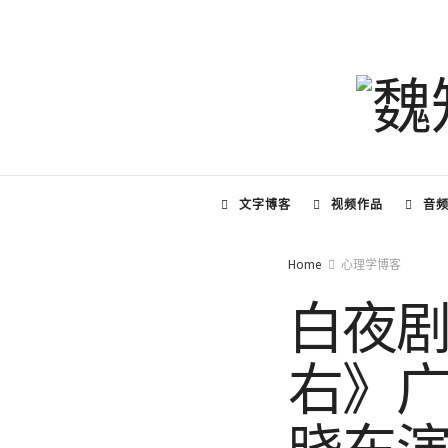
文字博客
视频作品
音
Home
心理学博客
白夜
右》广