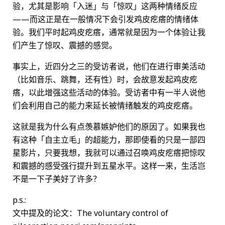
验，尤其是影响「入迷」与「惊叹」这两种情绪反应
——而这正是在一般情况下会引发鸡皮疙瘩的情绪体
验。我们平时起鸡皮疙瘩，通常就是因为一个体验让我
们产生了惊叹、震撼的感觉。
事实上，近四分之三的受访者说，他们在进行审美活动
（比如音乐、跳舞，还有性）时，会故意发起鸡皮疙
瘩，以此增强这些活动的体验。受访者中有一半人说他
们会利用自己的能力来延长被情绪触发的鸡皮疙瘩。
这就是我为什么有点羡慕嫉妒他们的原因了。如果我也
有这种「自主立毛」的超能力，那即使看的只是一部四
星影片，只要我想，我就可以通过召唤鸡皮疙瘩把惊叹
和震撼的感受强行提升到五星水平。这样一来，生活岂
不是一下子美好了许多？
p.s.:
文中提及的论文：The voluntary control of