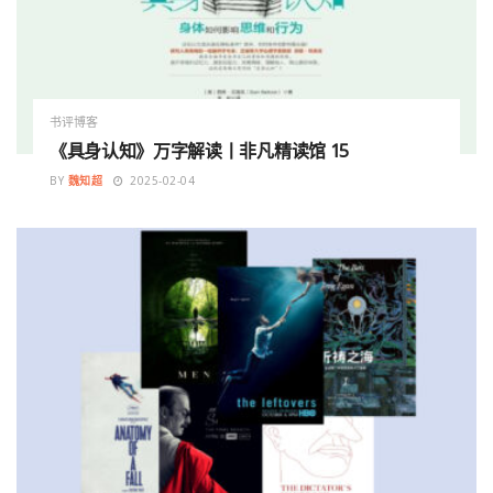
书评博客
《具身认知》万字解读丨非凡精读馆 15
BY
魏知超
2025-02-04