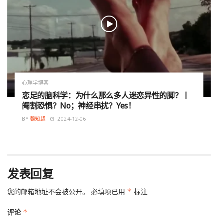
心理学博客
恋足的脑科学：为什么那么多人迷恋异性的脚？丨
阉割恐惧？No；神经串扰？Yes！
BY
魏知超
2024-12-06
发表回复
您的邮箱地址不会被公开。
必填项已用
*
标注
评论
*