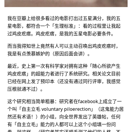
我在豆瓣上给很多看过的电影打出过五星满分，我的五
星电影，都符合一个「生理标准」：看的过程里让我起
过鸡皮疙瘩。鸡皮疙瘩，是我的五星电影必要条件。
而当我得知世上竟然有人可以主动召唤出鸡皮疙瘩时，
我是有点羡慕嫉妒的（原因后面会讲）。
最近，史上第一次有科学家对拥有这种「随心所欲产生
鸡皮疙瘩」的超能力者进行了系统研究。相关论文目前
已经在网上发了预印本（还没有通过同行评审，我感觉
压根就通不过）。
这个研究相当简单粗暴：研究者在facebook上成立了一
个叫「自主立毛 voluntary piloerection」（这鬼能力居
然还有术语！）的小组，向全世界发出了英雄帖，任何
有「自主立毛」能力的人都可以上这个小组填一份问
卷。就这样。（研究者其实还顺手测了他们的人格，不