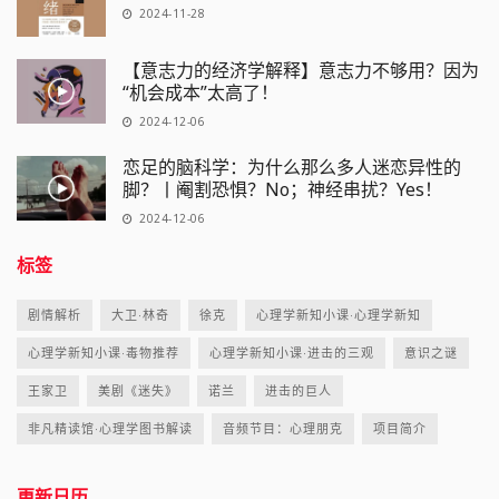
2024-11-28
【意志力的经济学解释】意志力不够用？因为
“机会成本”太高了！
2024-12-06
恋足的脑科学：为什么那么多人迷恋异性的
脚？丨阉割恐惧？No；神经串扰？Yes！
2024-12-06
标签
剧情解析
大卫·林奇
徐克
心理学新知小课·心理学新知
心理学新知小课·毒物推荐
心理学新知小课·进击的三观
意识之谜
王家卫
美剧《迷失》
诺兰
进击的巨人
非凡精读馆·心理学图书解读
音频节目：心理朋克
项目简介
更新日历