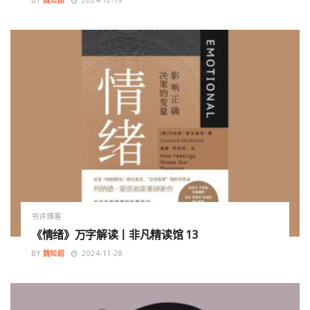
BY
魏知超
2024-12-19
书评博客
《情绪》万字解读丨非凡精读馆 13
BY
魏知超
2024-11-28