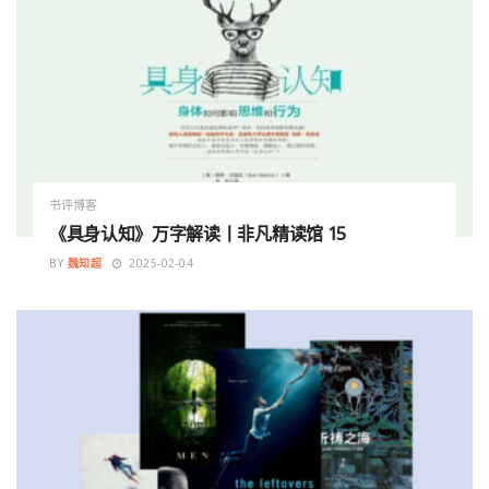
书评博客
《具身认知》万字解读丨非凡精读馆 15
BY
魏知超
2025-02-04