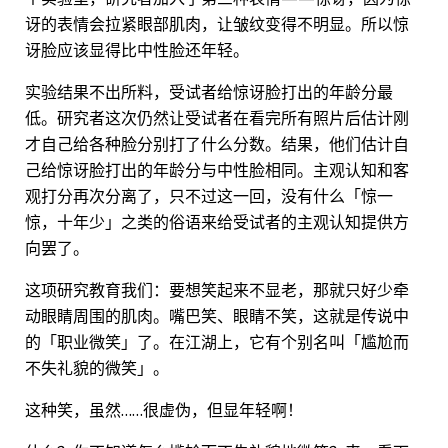
讶的表情会拉紧眼部肌肉，让皱纹变得不明显。所以惊
讶脸应该显得比中性脸还年轻。
实验结果不出所料，受试者给惊讶脸打出的年龄分最
低。研究者这次仍然让受试者在看完所有照片后估计刚
才自己给各种脸分别打了什么分数。结果，他们估计自
己给惊讶脸打出的年龄分与中性脸相同。主观认知和客
观打分再次分离了，只不过这一回，没有什么「惊一
惊，十年少」之类的俗语来给受试者的主观认知提供方
向罢了。
这项研究教育我们：要想笑起来不显老，那就只好少牵
动眼睛周围的肌肉。嘴巴笑、眼睛不笑，这就是传说中
的「职业微笑」了。在江湖上，它有个别名叫「尴尬而
不失礼貌的微笑」。
这种笑，虽然……很虚伪，但显年轻啊！