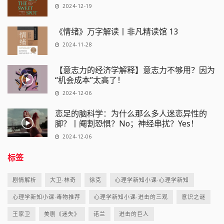
2024-12-19
《情绪》万字解读丨非凡精读馆 13
2024-11-28
【意志力的经济学解释】意志力不够用？因为
“机会成本”太高了！
2024-12-06
恋足的脑科学：为什么那么多人迷恋异性的
脚？丨阉割恐惧？No；神经串扰？Yes！
2024-12-06
标签
剧情解析
大卫·林奇
徐克
心理学新知小课·心理学新知
心理学新知小课·毒物推荐
心理学新知小课·进击的三观
意识之谜
王家卫
美剧《迷失》
诺兰
进击的巨人