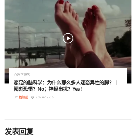
心理学博客
恋足的脑科学：为什么那么多人迷恋异性的脚？丨
阉割恐惧？No；神经串扰？Yes！
BY
魏知超
2024-12-06
发表回复