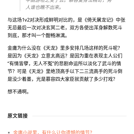
半由游坦之受了去。慕容复身法精奇，旁
人谁也瞧不出来。
与这场1v2对决形成鲜明对比的，是《倚天屠龙记》中张
无忌最后一次对决玄冥二老，双方各使出浑身解数死斗
到底，那才叫一个酣畅淋漓。
金庸为什么没在《天龙》里多安排几场这样的死斗呢？
是因为《天龙》立意太高远？是因为重在表现主人公们
“有情皆孽，无人不冤”的悲剧命运所以淡化了武斗的情
节？可是《天龙》里绝顶高手以下二三流高手的死斗倒
是没少着墨，光是慕容四大家臣就贡献了多少打戏？
想不通啊。
原文链接
金庸小说里，有什么让你遗憾的情节？