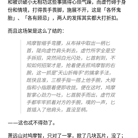
和被识破小无相功这些事搞得心烦气躁，而虚竹碍于身
份和情境，打得畏手畏脚，施展不开，这是「各怀鬼
胎」、「各有顾忌」，两人的发挥其实都大打折扣。
而且这场架是这么了结的：
鸠摩智缩手弯腰，从布袜中取出一柄匕
首，陡向虚竹肩头刺去。虚竹所学全是空
手拆招，突然间白光闪处，匕首刺到，不
知如何招架才是，抢着便去抓鸠摩智的右
腕，这一抓是“天山折梅手”的擒拿手法，
既快且准，三根手指一搭上他手腕，大拇
指和小指跟着便即收拢。便在这时，鸠摩
智掌心劲力一吐，匕首脱手而出，虚竹双
手都牢牢抓着对方的手腕，噗的一声，匕
首插入了他肩头，直没至柄。
——这也忒不得劲了。
萧远山对鸠摩智，只对了一掌，掀了几块瓦片，没了；