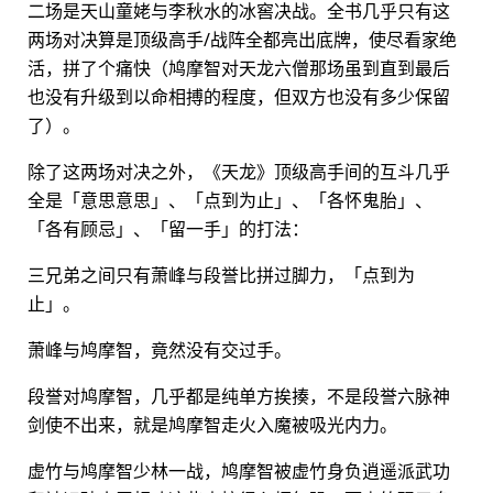
二场是天山童姥与李秋水的冰窖决战。全书几乎只有这
两场对决算是顶级高手/战阵全都亮出底牌，使尽看家绝
活，拼了个痛快（鸠摩智对天龙六僧那场虽到直到最后
也没有升级到以命相搏的程度，但双方也没有多少保留
了）。
除了这两场对决之外，《天龙》顶级高手间的互斗几乎
全是「意思意思」、「点到为止」、「各怀鬼胎」、
「各有顾忌」、「留一手」的打法：
三兄弟之间只有萧峰与段誉比拼过脚力，「点到为
止」。
萧峰与鸠摩智，竟然没有交过手。
段誉对鸠摩智，几乎都是纯单方挨揍，不是段誉六脉神
剑使不出来，就是鸠摩智走火入魔被吸光内力。
虚竹与鸠摩智少林一战，鸠摩智被虚竹身负逍遥派武功