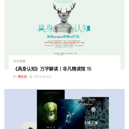
书评博客
《具身认知》万字解读丨非凡精读馆 15
BY
魏知超
2025-02-04