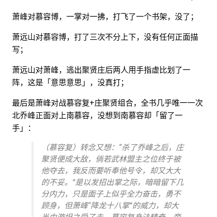
萧峰对慕容博，一掌对一拂，打飞了一个书架，没了；
萧远山对慕容博，打了三次不分上下，没有任何正面描
写；
萧远山对萧峰，逃出聚贤庄后两人用手指虚比划了一
阵，这是「意思意思」，没真打；
最后是萧峰对战慕容复+庄聚贤组合，全书几乎唯一一次
北乔峰正面对上南慕容，没想到南慕容却「留了一
手」：
（慕容复）转念又想：“杀了乔峰之后，庄
聚贤便成大敌，倘若武林盟主之位终于被
他夺去，我反而要听奉他号令，却又大大
的不妥。”是以发招出掌之际，暗暗留下几
分内力，只是面子上似乎全力奋击，勇不
顾身，但萧峰“降龙十八掌”的威力，却大