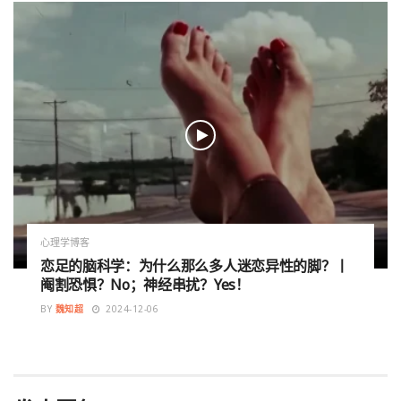
心理学博客
恋足的脑科学：为什么那么多人迷恋异性的脚？丨
阉割恐惧？No；神经串扰？Yes！
BY
魏知超
2024-12-06