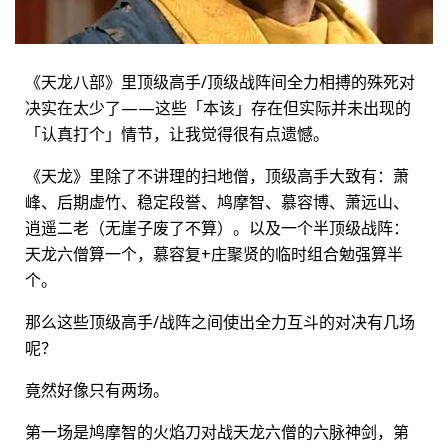
《天龙八部》里顶级高手/顶级战阵间全力相搏的殊死对
决实在太少了——这些「本该」存在但实际并未出现的
「认真打个」情节，让我觉得很有点遗憾。
《天龙》里除了不讲理的扫地僧，顶级高手大致有：萧
峰、后期虚竹、稳定段誉、鸠摩智、慕容博、萧远山、
逍遥二老（无崖子废了不算）。以及一个半顶级战阵：
天龙六僧算一个，慕容复+庄聚贤的临时组合勉强算半
个。
那么这些顶级高手/战阵之间使出全力互斗的对决有几场
呢？
竟然好像只有两场。
第一场是鸠摩智的火焰刀对战天龙六僧的六脉神剑，第