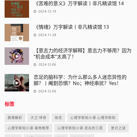
《苦难的意义》万字解读丨非凡精读馆 14
2024-12-19
《情绪》万字解读丨非凡精读馆 13
2024-11-28
【意志力的经济学解释】意志力不够用？因为
“机会成本”太高了！
2024-12-06
恋足的脑科学：为什么那么多人迷恋异性的
脚？丨阉割恐惧？No；神经串扰？Yes！
2024-12-06
标签
剧情解析
大卫·林奇
徐克
心理学新知小课·心理学新知
心理学新知小课·毒物推荐
心理学新知小课·进击的三观
意识之谜