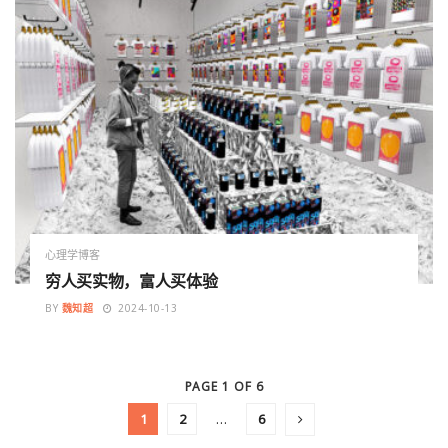
心理学博客
穷人买实物，富人买体验
BY
魏知超
2024-10-13
PAGE 1 OF 6
1
2
…
6