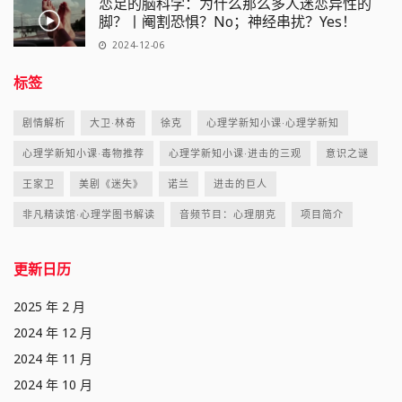
恋足的脑科学：为什么那么多人迷恋异性的
脚？丨阉割恐惧？No；神经串扰？Yes！
2024-12-06
标签
剧情解析
大卫·林奇
徐克
心理学新知小课·心理学新知
心理学新知小课·毒物推荐
心理学新知小课·进击的三观
意识之谜
王家卫
美剧《迷失》
诺兰
进击的巨人
非凡精读馆·心理学图书解读
音频节目：心理朋克
项目简介
更新日历
2025 年 2 月
2024 年 12 月
2024 年 11 月
2024 年 10 月