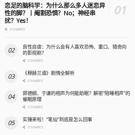
恋足的脑科学：为什么那么多人迷恋异
性的脚？丨阉割恐惧？No；神经串
扰？Yes！
0 SHARES
良性自虐：为什么会有人喜欢恐怖、重口、猎奇向
的影视剧？
0 SHARES
《穆赫兰道》剧情全解析
0 SHARES
郭德纲、于谦的相声为何能助眠？解密“陪睡相声”的
催眠原理
0 SHARES
实锤来啦！“笔仙”到底是怎么回事
0 SHARES