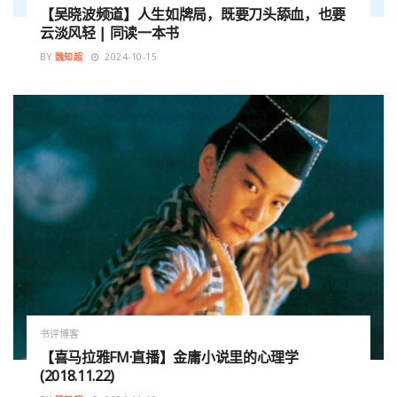
【吴晓波频道】人生如牌局，既要刀头舔血，也要
云淡风轻 | 同读一本书
BY
魏知超
2024-10-15
书评博客
【喜马拉雅FM·直播】金庸小说里的心理学
(2018.11.22)