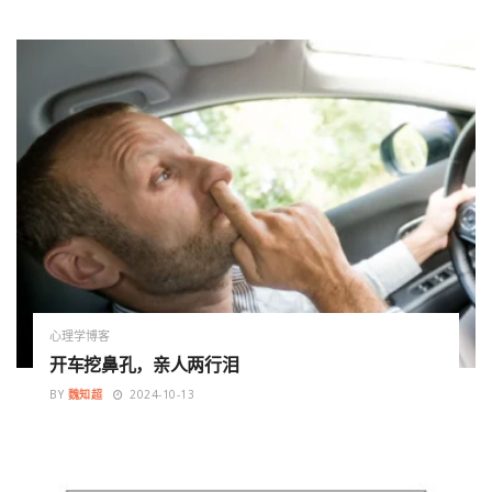
心理学博客
开车挖鼻孔，亲人两行泪
BY
魏知超
2024-10-13