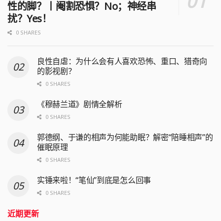
性的脚？丨阉割恐惧？No；神经串
扰？Yes！
0 SHARES
良性自虐：为什么会有人喜欢恐怖、重口、猎奇向
的影视剧？
0 SHARES
《穆赫兰道》剧情全解析
0 SHARES
郭德纲、于谦的相声为何能助眠？解密“陪睡相声”的
催眠原理
0 SHARES
实锤来啦！“笔仙”到底是怎么回事
0 SHARES
近期更新