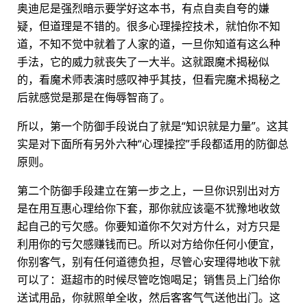
奥迪尼是强烈暗示要学好这本书，有点自卖自夸的嫌
疑，但道理是不错的。很多心理操控技术，就怕你不知
道，不知不觉中就着了人家的道，一旦你知道有这么种
手法，它的威力就丧失了一大半。这就跟魔术揭秘似
的，看魔术师表演时感叹神乎其技，但看完魔术揭秘之
后就感觉是那是在侮辱智商了。
所以，第一个防御手段说白了就是“知识就是力量”。这其
实是对下面所有另外六种“心理操控”手段都适用的防御总
原则。
第二个防御手段建立在第一步之上，一旦你识别出对方
是在用互惠心理给你下套，那你就应该毫不犹豫地收敛
起自己的亏欠感。你要知道你不欠对方什么，对方只是
利用你的亏欠感赚钱而已。所以对方给你任何小便宜，
你别客气，别有任何道德负担，尽管心安理得地收下就
可以了：逛超市的时候尽管吃饱喝足；销售员上门给你
送试用品，你就照单全收，然后客客气气送他出门。这