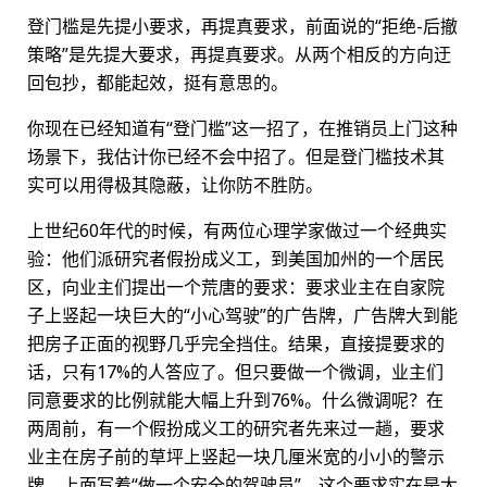
登门槛是先提小要求，再提真要求，前面说的“拒绝-后撤
策略”是先提大要求，再提真要求。从两个相反的方向迂
回包抄，都能起效，挺有意思的。
你现在已经知道有“登门槛”这一招了，在推销员上门这种
场景下，我估计你已经不会中招了。但是登门槛技术其
实可以用得极其隐蔽，让你防不胜防。
上世纪60年代的时候，有两位心理学家做过一个经典实
验：他们派研究者假扮成义工，到美国加州的一个居民
区，向业主们提出一个荒唐的要求：要求业主在自家院
子上竖起一块巨大的“小心驾驶”的广告牌，广告牌大到能
把房子正面的视野几乎完全挡住。结果，直接提要求的
话，只有17%的人答应了。但只要做一个微调，业主们
同意要求的比例就能大幅上升到76%。什么微调呢？在
两周前，有一个假扮成义工的研究者先来过一趟，要求
业主在房子前的草坪上竖起一块几厘米宽的小小的警示
牌，上面写着“做一个安全的驾驶员”。这个要求实在是太