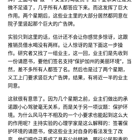
微不足道了，几乎所有人都答应下来。而这发挥了巨大
作用。两个星期后，这些业主里的大部分居然都同意在
院子里竖起那个巨大的广告牌。
实验只到这里的话，估计还不会让你感觉多惊讶，这跟
推销员借水喝没有两样。让人惊讶的是下面这一步操
作。研究者又找了一组业主，这一回，业主们是先收到
一份请愿书，要他们签名支持“保护加州的美丽环境”，当
然，差不多所有人都签了名。然后也是过了两个星期，
义工上门要求竖巨大广告牌，结果，有将近一半的业主
同意。
这就很有意思了。因为几个星期之前，业主们做出的承
诺跟小心驾驶毫无关系，而是关于另一项议题：保护环
境。为什么风马牛不相及的一个小要求也能起到这么大
的作用呢？主持实验的心理学家是这么解释的：签署保
护环境的请愿书，使这些业主对自身的看法发生了改
变。他们把自己看成了具有公益精神、履行公民职责的