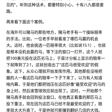
见的”，听到这种话术，都要特别小心，十有八九都是套
路。
再来看下面这个案例。
在海外可以赌马的那些地方，赌马老手有一个操纵赔率
的手法。比如，一位老手早就看准了哪匹马赢的机会
大。这时，他会挑选一匹赔率很大（比如说15:1）、也就
是根本没机会赢的马，等下注的窗口一打开，这个人就
把100美元投在这匹劣马上，于是计分板上显示的赔率一
下就降到了2:1，这就创造出了“这匹马很受欢迎”的假
象。这下，从众心理就开始发挥作用。其他那些没啥把
握的人一看这匹马的赔率一下子下来了，以为有人知道
啥内幕，于是他们都把钱压在这匹好像“最受欢迎”的马的
身上时，然后滚雪球效应就出现了。这时，一开始那个
赌马高手就会回到投注窗口，在他真正看重的那匹马上
投下重注，现在因为这匹马已经不是最受欢迎的了，赔
率就大大升高了。于是他就可能赚到翻好几倍的大钱。