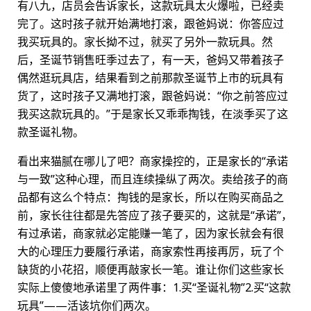
有八九，店员会告诉家长，这款玩具太火爆啦，已经卖
完了。这时孩子就开始满地打滚，跟爸妈说：你答应过
我买玩具的。家长拗不过，就买了另外一款玩具。然
后，圣诞节销售旺季过去了，有一天，爸妈又带着孩子
偶然逛玩具店，结果看到之前那款圣诞节上市的玩具有
货了，这时孩子又满地打滚，跟爸妈说：“你之前答应过
我买这款玩具的。”于是家长又乖乖掏钱，在淡季买了这
款圣诞礼物。
看出来猫腻在哪儿了吧？商家操控的，正是家长的“承诺
与一致”这种心理，而且连续操纵了两次。卖给孩子的商
品都有这么个特点：掏钱的是家长，所以在购买商品之
前，家长往往都是先答应了孩子要买的，这就是“承诺”，
有过承诺，商家就必定能赚一笔了，因为家长就会有很
大的心理压力要履行承诺，商家索性再接再厉，玩了个
缺货的小花招，顺便再敲家长一笔。谁让你们这些家长
实际上傻傻地承诺里了两件事：1.买“圣诞礼物”2.买“这款
玩具”——活该坑你们两次。