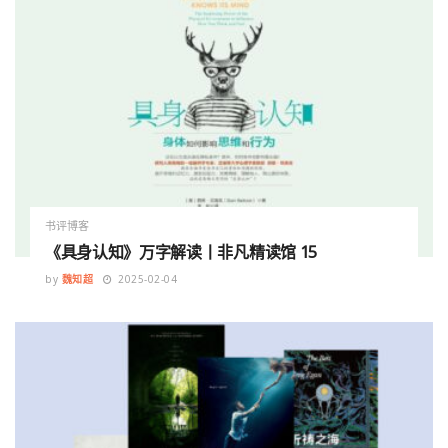
书评博客
《具身认知》万字解读丨非凡精读馆 15
by
魏知超
2025-02-04