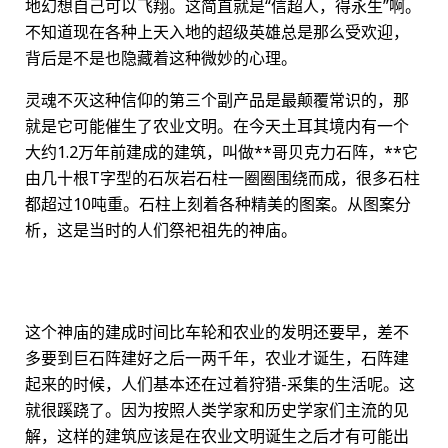
地幻想自己可以飞翔。这简直就是“信超人，得永生”啊。
不知道现在各种上天入地的超级英雄总是那么受欢迎，
背后是不是也隐藏着这种微妙的心理。
灵魂不灭这种信仰的第三个副产品是最颠覆常识的，那
就是它可能催生了农业文明。在今天土耳其境内有一个
大约1.2万年前建成的建筑，叫做**哥贝克力石阵，**它
由几十根T字型的石灰岩石柱一圈圈围绕而成，很多石柱
都超过10吨重。石柱上刻着各种精美的图案。从图案分
析，这是当时的人们祭祀祖先的神庙。
这个神庙的建成时间比车轮和农业的发明还要早，差不
多要到巨石阵建好之后一两千年，农业才诞生，石阵建
起来的时候，人们基本还在过着狩猎-采集的生活呢。这
就很蹊跷了。因为按照人类学家和历史学家们主流的见
解，这样的建筑应该是在农业文明诞生之后才有可能出