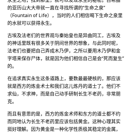
永生之地，找到那里，就可以发现永生的秘密。古希腊
的亚历山大大帝就一直在寻找所谓的“生命之泉”
（Fountain of Life），当时的人们相信喝下生命之泉里
的水就可以获得永生。
古埃及法老们的世界观与秦始皇也是异曲同工，古埃及
的神话里既有很多关于阴间世界的想象，与此同时呢，
法老们也要把自己弄成木乃伊，之所以要用木乃伊和金
字塔来保存尸体，就是因为他们相信自己是会“死而复生”
的。
在追求真实永生这条道路上，要数最最硬核的，那应该
就是西方的炼金术士和我们这儿炼丹的道士了。他们不
求仙，不求神，而是自己动手研制长生不老药，非常朋
克。
而且有意思的是，西方的炼金术师和东方的道士都不约
而同地认为长生不老药里应该包括黄金。这种心理其实
挺好理解。因为黄金是一种化学性质极其稳定的金属，