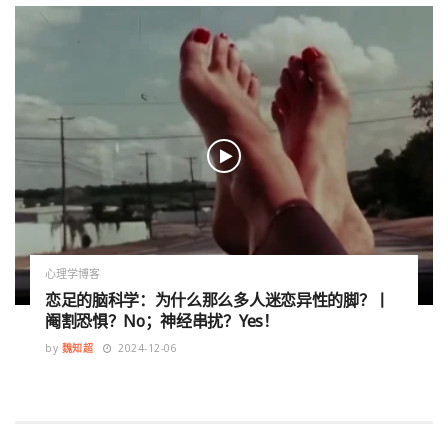
心理学博客
恋足的脑科学：为什么那么多人迷恋异性的脚？丨
阉割恐惧？No；神经串扰？Yes！
by
魏知超
2024-12-06