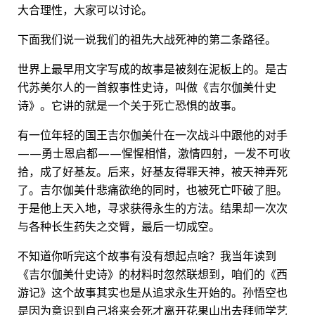
大合理性，大家可以讨论。
下面我们说一说我们的祖先大战死神的第二条路径。
世界上最早用文字写成的故事是被刻在泥板上的。是古
代苏美尔人的一首叙事性史诗，叫做《吉尔伽美什史
诗》。它讲的就是一个关于死亡恐惧的故事。
有一位年轻的国王吉尔伽美什在一次战斗中跟他的对手
——勇士恩启都——惺惺相惜，激情四射，一发不可收
拾，成了好基友。后来，好基友得罪天神，被天神弄死
了。吉尔伽美什悲痛欲绝的同时，也被死亡吓破了胆。
于是他上天入地，寻求获得永生的方法。结果却一次次
与各种长生药失之交臂，最后一切成空。
不知道你听完这个故事有没有想起点啥？我当年读到
《吉尔伽美什史诗》的材料时忽然联想到，咱们的《西
游记》这个故事其实也是从追求永生开始的。孙悟空也
是因为意识到自己将来会死才离开花果山出去拜师学艺