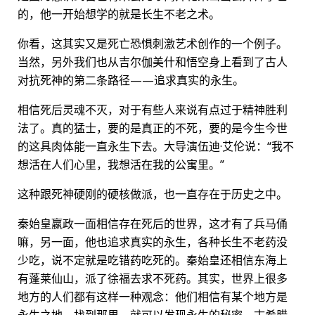
的，他一开始想学的就是长生不老之术。
你看，这其实又是死亡恐惧刺激艺术创作的一个例子。
当然，另外我们也从吉尔伽美什和悟空身上看到了古人
对抗死神的第二条路径——追求真实的永生。
相信死后灵魂不灭，对于有些人来说有点过于精神胜利
法了。真的猛士，要的是真正的不死，要的是今生今世
的这具肉体能一直永生下去。大导演伍迪·艾伦说：“我不
想活在人们心里，我想活在我的公寓里。”
这种跟死神硬刚的硬核做派，也一直存在于历史之中。
秦始皇嬴政一面相信存在死后的世界，这才有了兵马俑
嘛，另一面，他也追求真实的永生，各种长生不老药没
少吃，说不定就是吃错药吃死的。秦始皇还相信东海上
有蓬莱仙山，派了徐福去求不死药。其实，世界上很多
地方的人们都有这样一种观念：他们相信有某个地方是