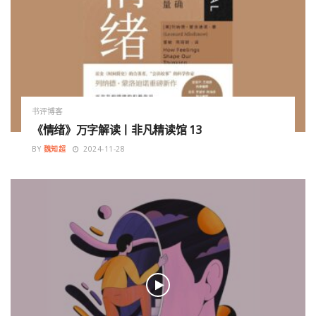
书评博客
《情绪》万字解读丨非凡精读馆 13
BY
魏知超
2024-11-28