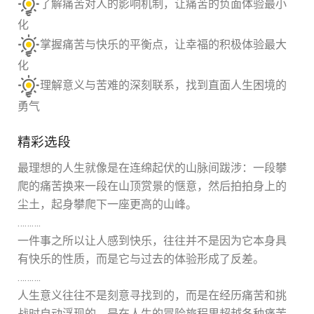
了解痛苦对人的影响机制，让痛苦的负面体验最小
化
掌握痛苦与快乐的平衡点，让幸福的积极体验最大
化
理解意义与苦难的深刻联系，找到直面人生困境的
勇气
精彩选段
最理想的人生就像是在连绵起伏的山脉间跋涉：一段攀
爬的痛苦换来一段在山顶赏景的惬意，然后拍拍身上的
尘土，起身攀爬下一座更高的山峰。
……….
一件事之所以让人感到快乐，往往并不是因为它本身具
有快乐的性质，而是它与过去的体验形成了反差。
……….
人生意义往往不是刻意寻找到的，而是在经历痛苦和挑
战时自动浮现的，是在人生的冒险旅程里超越各种痛苦