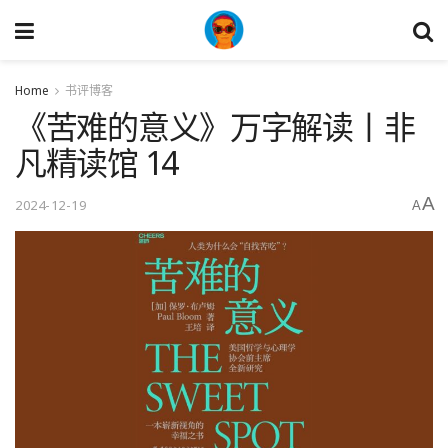
Home
书评博客
《苦难的意义》万字解读丨非
凡精读馆 14
A
2024-12-19
A