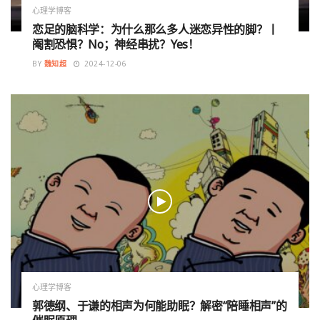
心理学博客
恋足的脑科学：为什么那么多人迷恋异性的脚？丨
阉割恐惧？No；神经串扰？Yes！
BY
魏知超
2024-12-06
心理学博客
郭德纲、于谦的相声为何能助眠？解密“陪睡相声”的