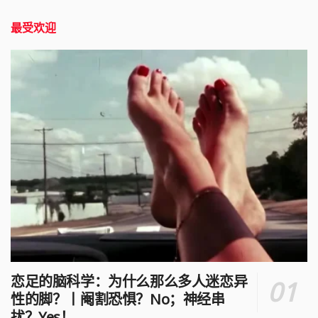
最受欢迎
恋足的脑科学：为什么那么多人迷恋异
性的脚？丨阉割恐惧？No；神经串
扰？Yes！