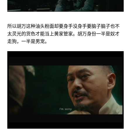
所以胡万这种油头粉面却要身手没身手要脑子脑子也不
太灵光的货色才能当上黄家管家。胡万身份一半是奴才
走狗，一半是男宠。