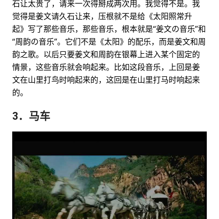
石让太贵了，请来一次得掰成两次用。我觉得不是。我
觉得是姜文请久石让来，压根就不是给《太阳照常升
起》写了那些音乐，那些音乐，根本就是“姜文の音乐”和
“周韵の音乐”。它们不是《太阳》的配乐，而是姜文和周
韵之歌。以后只要姜文和周韵在银幕上进入某个固定的
情景，这些音乐就会响起来。比如这段音乐，上回是姜
文在山里打鸟时响起来的，这回是在山里打马时响起来
的。
3．马车