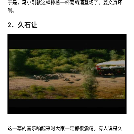
于是，冯小刚就这样捧着一杯葡萄酒登场了。姜文真坏
啊。
2．久石让
这一幕的音乐响起来时大家一定都很震精。有人说是久