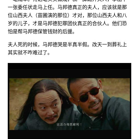
一张委任状走马上任。马邦德真正的夫人，应该就是那
位山西夫人（苗圃演的那位）才对，那位山西夫人和八
岁的儿子，才是马邦德犯罪团伙真正的合伙人。他们恐
怕是帮马邦德保管钱财的后援。
夫人死的时候，马邦德哭是半真半假。改天一到葬礼上
其实就不咋难过了。