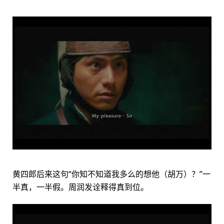
黄四郎后来这句“你知不知道我多么的想他（胡万）？”一
半真，一半假。周润发诠释得真到位。