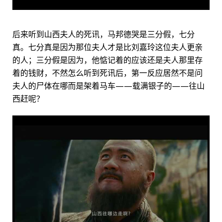
后来听到山西夫人的死讯，马邦德哭是三分假，七分
真。七分真是因为那位夫人才是比刘嘉玲这位夫人更亲
的人；三分假是因为，他惦记着的应该还是夫人那里存
着的钱财，不然怎么听到死讯后，第一反应居然不是问
夫人的尸体在哪而是架着马车——载满银子的——往山
西赶呢？