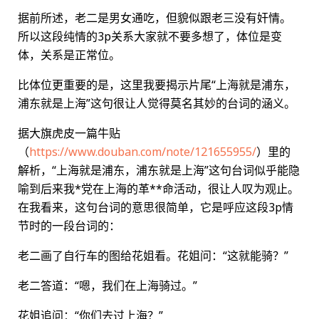
据前所述，老二是男女通吃，但貌似跟老三没有奸情。
所以这段纯情的3p关系大家就不要多想了，体位是变
体，关系是正常位。
比体位更重要的是，这里我要揭示片尾“上海就是浦东，
浦东就是上海”这句很让人觉得莫名其妙的台词的涵义。
据大旗虎皮一篇牛贴
（
https://www.douban.com/note/121655955/
）里的
解析，“上海就是浦东，浦东就是上海”这句台词似乎能隐
喻到后来我*党在上海的革**命活动，很让人叹为观止。
在我看来，这句台词的意思很简单，它是呼应这段3p情
节时的一段台词的：
老二画了自行车的图给花姐看。花姐问：“这就能骑？”
老二答道：“嗯，我们在上海骑过。”
花姐追问：“你们去过上海？”