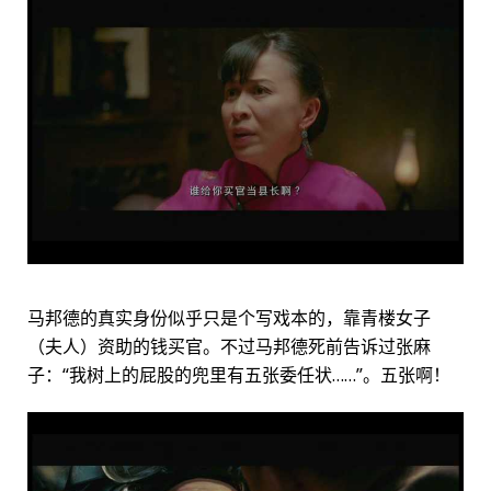
马邦德的真实身份似乎只是个写戏本的，靠青楼女子
（夫人）资助的钱买官。不过马邦德死前告诉过张麻
子：“我树上的屁股的兜里有五张委任状……”。五张啊！