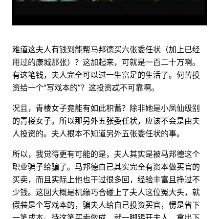
难道这夫人有钱到能帮马邦德买六张委任状（加上已经
用过的康城那张）？这加起来，可就是一百二十万啊。
有这笔钱，夫人完全可以过一生富足的生活了。何苦投
资给一个“写戏本的”？这投资忒不可靠啊。
况且，青楼女子竟能有如此积蓄？除非她是小凤仙级别
的青楼女子。所以那另外五张委任状，应该不会是由夫
人投资的。夫人根本不知道另外五张委任状的事。
所以，我觉得更有可能的是，夫人其实是被马邦德这个
职业骗子给骗了。马邦德自己其实完全有资本做买官的
买卖，而且实际上他也干过很多回，经验丰富且挣过不
少钱。这回大概是机缘巧合碰上了夫人这位冤大头，就
假装是个写戏本的，骗夫人给自己投资买官，愣是省下
一笔成本。待这笔买卖做成，就一脚踢开夫人，拿出下