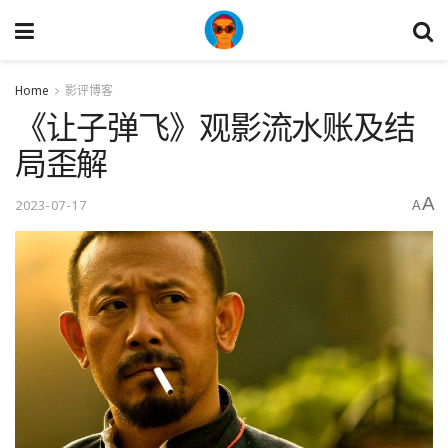
Home
影评博客
《让子弹飞》观影流水账及结
局歪解
A
2023-07-17
A