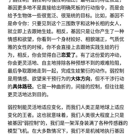
基因更多地不是直接给出明确死板的行动指令，而是会
给予生物体一些很宽泛、很笼统的目标。比如，基因不
是命令你：只要见到这个三围数字和这种长相的女人，
就立即上去跟她生娃。相反，基因只是让你产生了一种
情感和欲望，你看到一个身材姣好、相貌端正，气质优
雅的女性的时候，你不会直接上去跟她实践生娃的行
为，相反，你会觉得自己
恋爱了
。有了这份爱的冲动，
你会更灵活地、自主地排除各种预想不到的艰难险阻，
最后争取跟她走到一起，完成生娃繁衍的动作。弱控制
是用情感、欲望来干预行为的
大体方向
，但不干涉行动
的
具体路径
。它是一种曲折的，间接的控制，但往往能
更灵活地达到目的。
弱控制能灵活地适应变化，而我们人类正是地球上适应
变化的王者。这也就意味着，我们人类很大程度上只是
被基因“弱控制”的，我们是一架浑身装满了各种传感器的
模型飞机。在大多数情况下，我们不是机械地执行基因