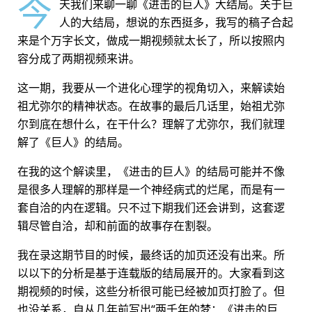
今
天我们来聊一聊《进击的巨人》大结局。关于巨
人的大结局，想说的东西挺多，我写的稿子合起
来是个万字长文，做成一期视频就太长了，所以按照内
容分成了两期视频来讲。
这一期，我要从一个进化心理学的视角切入，来解读始
祖尤弥尔的精神状态。在故事的最后几话里，始祖尤弥
尔到底在想什么，在干什么？理解了尤弥尔，我们就理
解了《巨人》的结局。
在我的这个解读里，《进击的巨人》的结局可能并不像
是很多人理解的那样是一个神经病式的烂尾，而是有一
套自洽的内在逻辑。只不过下期我们还会讲到，这套逻
辑尽管自洽，却和前面的故事存在割裂。
我在录这期节目的时候，最终话的加页还没有出来。所
以以下的分析是基于连载版的结局展开的。大家看到这
期视频的时候，这些分析很可能已经被加页打脸了。但
也没关系，自从几年前写出“两千年的梦：《进击的巨