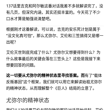
137话里吉克和阿尔敏这番对话我差不多就解读完了，没
有几页，但深究内涵，其实还挺丰富的。今天花了不少
口水才算是勉强说清楚吧。
根据刚才这番解读，可以说，吉克的安乐死计划是属于
“没文化真可怕”，那么尤弥尔、艾伦和三笠搞得又是哪一
出呢？
艾伦灭世到底完成了什么？尤弥尔又想要得到什么？为
什么故事最后的关键会落在三笠头上？这些是我接下来
想要回答的问题。
这一切要从尤弥尔的精神状态里寻找答案。而
有了“载体
反叛基因”这个框架，我们就可以用它来解读始祖尤弥尔
的精神状态，从而理解整个《巨人》结局的立意了。
尤弥尔的精神状态
我们从139话里艾伦与阿尔敏的那段对话开始说起。艾伦