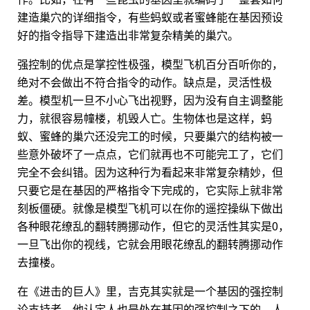
建造巢穴的详细指令，有些蚂蚁或者蜜蜂能在基因预设
好的指令指导下建造出非常复杂精美的巢穴。
强控制的优点是掌控性极强，模型飞机百分百听你的，
绝对不会做出不符合指令的动作。缺点是，灵活性极
差。模型机一旦不小心飞出视野，因为没有自主调整能
力，就很容易幢楼，机毁人亡。生物体也是这样，蚂
蚁、蜜蜂的巢穴还没完工的时候，只要巢穴的结构被一
些意外破坏了一点点，它们就再也不可能完工了，它们
完全不会纠错。因为这种行为看起来非常复杂精妙，但
只要它是在基因的严格指令下完成的，它实际上就非常
刻板僵硬。就像是模型飞机可以在你的遥控操纵下做出
各种眼花缭乱的翻转腾挪动作，但它的灵活性其实是0，
一旦飞出你的视线，它就会用眼花缭乱的翻转腾挪动作
去撞楼。
在《进击的巨人》里，吉克其实就是一个基因的强控制
论支持者，他认定人也是处在基因的强控制之下的，人