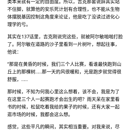
类本来就有一定的自由度。所以，吉克那套说辞其实站
不住脚，就算他的安乐死计划有合理性，也不能从生物
体摆脱基因控制这角度来论证，他是吃了没读过进化心
理学的亏。
其实在137话里，吉克刚说完这些，就被阿尔敏啪啪打脸
了。阿尔敏在道路的沙子里看到一片树叶，想起往事，
他说：
“那是在黄昏的时候，我们三个人比赛，看谁最快跑到山
丘上的那棵树……那一天的风很暖和，光是跑步就觉得很
舒服，……
那时候，不知为何我心里这么想着，该不会，我是为了
在这里三个人一起赛跑才会出生的吧？雨天呆在家里看
书的时候，松鼠吃着我给的果子的时候，还有大家一起
逛市场的时候，我都会这么想。
感觉，这些平凡的瞬间，其实相当重要。对我来说，尽