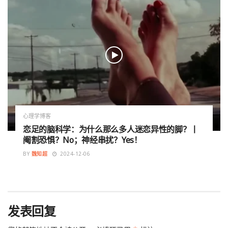
心理学博客
恋足的脑科学：为什么那么多人迷恋异性的脚？丨
阉割恐惧？No；神经串扰？Yes！
BY
魏知超
2024-12-06
发表回复