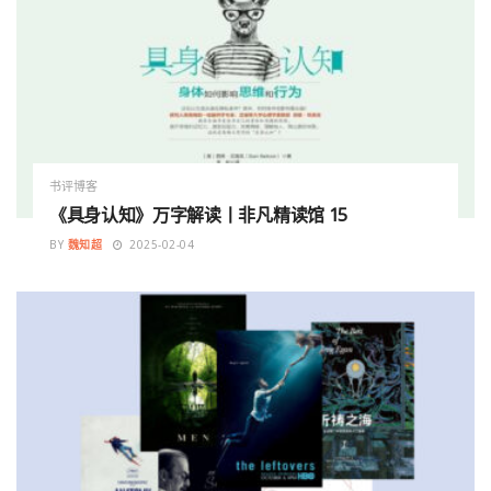
书评博客
《具身认知》万字解读丨非凡精读馆 15
BY
魏知超
2025-02-04