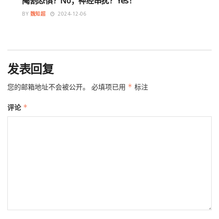
阉割恐惧？No；神经串扰？Yes！
BY
魏知超
2024-12-06
发表回复
您的邮箱地址不会被公开。
必填项已用
*
标注
评论
*