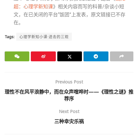
超：心理学新知课
》相关内容而写的科普/杂谈小短
文，在已关闭的平台“饭团”上发表，原文链接已不存
在。
Tags:
心理学新知小课·进击的三观
Previous Post
理性不在风平浪静中，而在众声喧哗时——《理性之谜》推
荐序
Next Post
三种幸灾乐祸