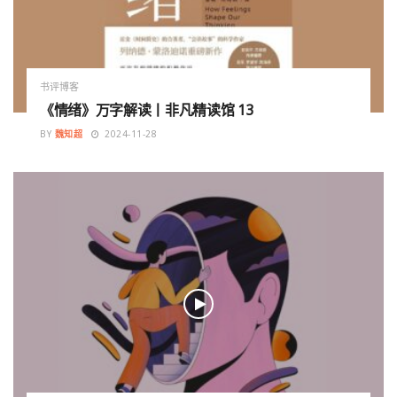
书评博客
《情绪》万字解读丨非凡精读馆 13
BY
魏知超
2024-11-28