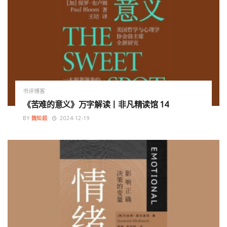
书评博客
《苦难的意义》万字解读丨非凡精读馆 14
BY
魏知超
2024-12-19