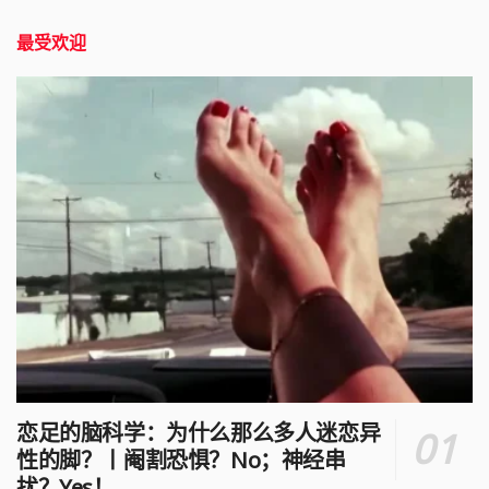
最受欢迎
恋足的脑科学：为什么那么多人迷恋异
性的脚？丨阉割恐惧？No；神经串
扰？Yes！