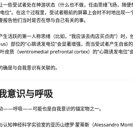
让一些受试者处在神游状态（什么也不做，任由思绪飞扬，随便
发电位”。在这个过程里，受试者眼前的屏幕上会时不时地出现一
要报告他们当时是否在想与自己有关的事。
产生活跃的第一人称思绪（比如，“我应该去肉店买点肉”）时，
recuneus）部位的“心跳诱发电位”会显著增强，而当受试者产生自
（ventromedial prefrontal cortex）的“心跳诱发电
的确是与自我意识有关联的。
我意识与呼吸
动——呼吸——可能也是自我意识的锚定物之一。
知神经科学实验室的亚历山德罗·蒙蒂斯（Alessandro Mon