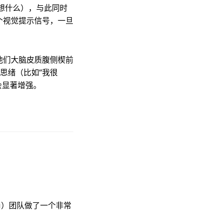
想什么），与此同时
个视觉提示信号，一旦
他们大脑皮质腹侧楔前
省的思绪（比如“我很
位”会显著增强。
ti）团队做了一个非常