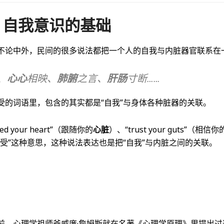
：自我意识的基础
不论中外，民间的很多说法都把一个人的自我与内脏器官联系在
、
心心
相映、
肺腑
之言、
肝肠
寸断……
受的词语里，包含的其实都是“自我”与身体各种脏器的关联。
d your heart”（跟随你的
心脏
）、“trust your guts”（相信你
受”这种意思，这种说法表达也是把“自我”与内脏之间的关联。
前，心理学祖师爷威廉·詹姆斯就在名著《心理学原理》里提出过