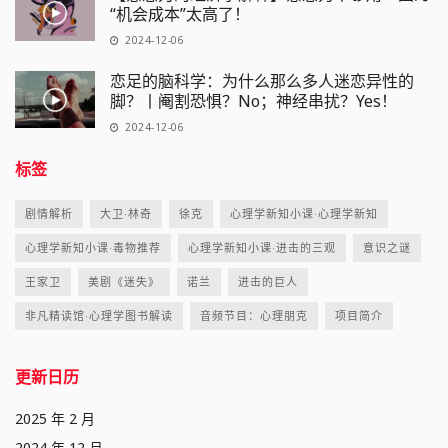
“机会成本”太高了！
2024-12-06
恋足的脑科学：为什么那么多人迷恋异性的
脚？丨阉割恐惧？No；神经串扰？Yes！
2024-12-06
标签
剧情解析
大卫·林奇
徐克
心理学新知小课·心理学新知
心理学新知小课·毒物推荐
心理学新知小课·进击的三观
意识之谜
王家卫
美剧《迷失》
诺兰
进击的巨人
非凡精读馆·心理学图书解读
音频节目：心理朋克
项目简介
更新日历
2025 年 2 月
2024 年 12 月