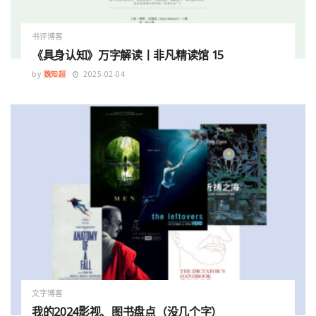
书评博客
《具身认知》万字解读丨非凡精读馆 15
by
魏知超
2025-02-04
文字博客
我的2024影视、图书盘点（没几个字）