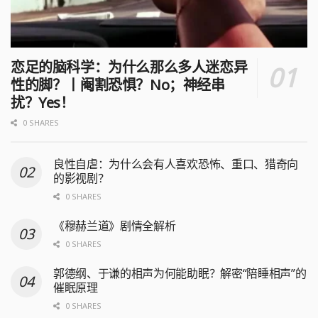
恋足的脑科学：为什么那么多人迷恋异
性的脚？丨阉割恐惧？No；神经串
扰？Yes！
0 SHARES
良性自虐：为什么会有人喜欢恐怖、重口、猎奇向
的影视剧？
0 SHARES
《穆赫兰道》剧情全解析
0 SHARES
郭德纲、于谦的相声为何能助眠？解密“陪睡相声”的
催眠原理
0 SHARES