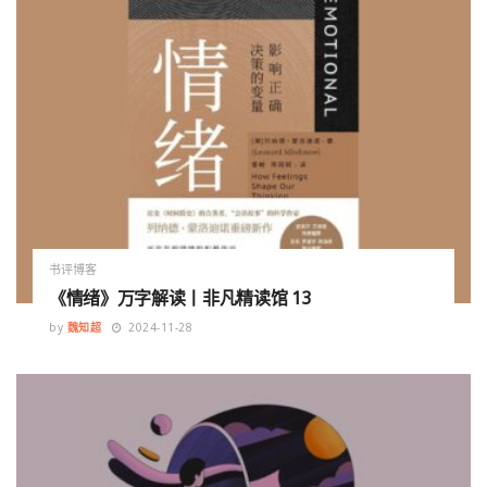
书评博客
《情绪》万字解读丨非凡精读馆 13
by
魏知超
2024-11-28