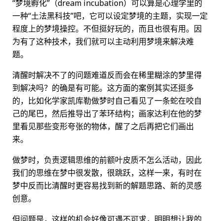
“梦境孵化”（dream incubation）可以算是心理学里的
一种“土法黑科技”吧，它可以设定梦境的主题，实现一定
程度上的梦境操控。不但挺好玩的，而且也很有用。因
为有了这种技术，我们就可以主动利用梦境来解决难
题。
清醒时解决不了的问题难道反而会在稀里糊涂的梦里得
到解决吗？的确是有可能。这方面的案例其实还挺多
的，比如化学家凯库勒做梦时自己看见了一条蛇在咬自
己的尾巴，然后推导出了苯环结构；画家达利在他的梦
里看见那些变形夸张的物体，醒了之后再把它们画出
来。
做梦时，负责逻辑思维的前额叶皮质不怎么活动，因此
我们的思维在梦中很发散，很跳跃，这样一来，有时在
梦中反而比清醒时更容易找到新的解题思路、新的灵感
创意。
但问题是，这样的机会好像可遇不可求，明明想让我的