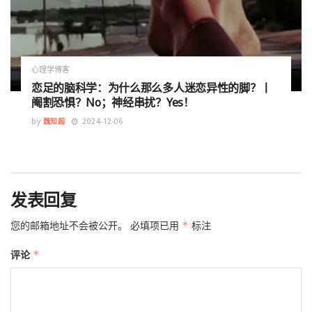
心理学博客
恋足的脑科学：为什么那么多人迷恋异性的脚？丨
阉割恐惧？No；神经串扰？Yes！
by
魏知超
2024-12-06
发表回复
您的邮箱地址不会被公开。
必填项已用
*
标注
评论
*