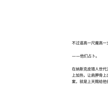
不过道高一尺魔高一
——他们占卜。
在纳斯克皮猎人世代
上加热，让肩胛骨上
案，就是上天赐给他