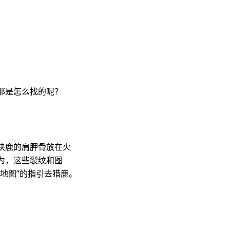
那是怎么找的呢？
块鹿的肩胛骨放在火
为，这些裂纹和图
地图”的指引去猎鹿。