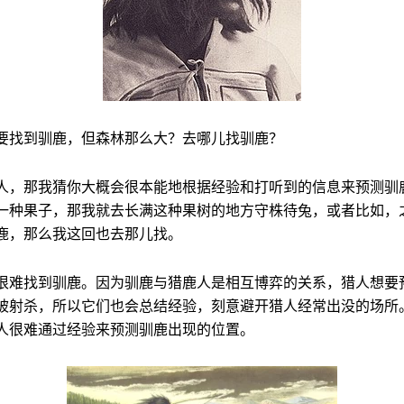
要找到驯鹿，但森林那么大？去哪儿找驯鹿？
人，那我猜你大概会很本能地根据经验和打听到的信息来预测驯
一种果子，那我就去长满这种果树的地方守株待兔，或者比如，
鹿，那么我这回也去那儿找。
很难找到驯鹿。因为驯鹿与猎鹿人是相互博弈的关系，猎人想要
被射杀，所以它们也会总结经验，刻意避开猎人经常出没的场所
人很难通过经验来预测驯鹿出现的位置。