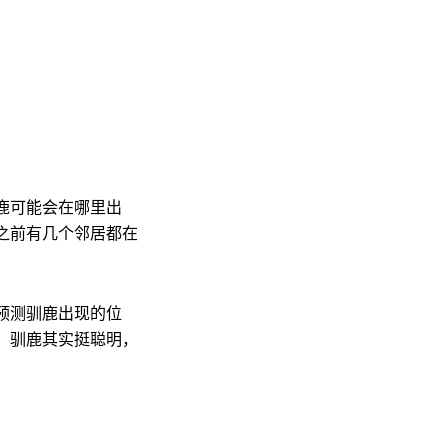
鹿可能会在哪里出
之前有几个邻居都在
预测驯鹿出现的位
。驯鹿其实挺聪明，