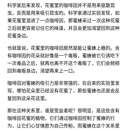
科学家后来发现，花蜜里的咖啡因并不是用来驱散昆
虫，反而是用来吸引昆虫的。科学家通过实验发现，如
果花蜜里混进了一点咖啡因，那蜜蜂采过一次这种花蜜
之后就更容易记住它的味道，并且会更加渴望回到这种
花蜜身边。
也就是说，花蜜里的咖啡因居然是能让蜜蜂上瘾的。含
有咖啡因的花朵就好像是一个毒贩，蜜蜂被它引诱吃下
一次毒品之后，就再也离不开这个毒贩了，它们会频频
回到毒贩身边，渴望再来上一口。
咖啡因对蜜蜂的吸引力是非常强的，在后来的实验里发
现，哪怕花朵里已经没有花蜜了，那些蜜蜂也还是会反
复回到这朵花这里。
那在这种关系里，谁是受益者呢？很明显，是这些含有
咖啡因花蜜的植物，它们通过咖啡因控制了蜜蜂的行
为，让它们心甘情愿为自己传粉。而蜜蜂在这个关系里