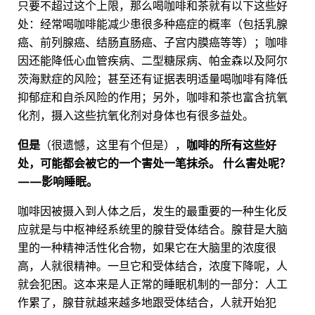
只要不超过这个上限，那么喝咖啡和茶就有以下这些好
处：经常喝咖啡能减少患很多种癌症的概率（包括乳腺
癌、前列腺癌、结肠直肠癌、子宫内膜癌等等）；咖啡
因还能降低心血管疾病、二型糖尿病、帕金森以及阿尔
茨海默症的风险；甚至还有证据表明适量喝咖啡有降低
抑郁症和自杀风险的作用；另外，咖啡和茶也富含抗氧
化剂，摄入这些抗氧化剂对身体也有很多益处。
但是
（很遗憾，这里有个但是），
咖啡的所有这些好
处，可能都会被它的一个害处一笔抹杀。
什么害处呢？
——影响睡眠。
咖啡因被摄入到人体之后，发生的最重要的一种生化反
应就是与中枢神经系统里的腺苷受体结合。腺苷是大脑
里的一种精神活性化合物，如果它在大脑里的浓度很
高，人就很精神。一旦它和受体结合，浓度下降呢，人
就会犯困。这本来是人正常的睡眠机制的一部分：人工
作累了，腺苷就越来越多地跟受体结合，人就开始犯