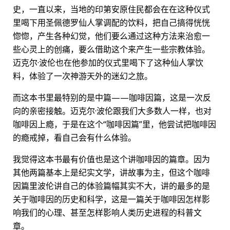
史，一直以来，当地的印第安原住民都会在在这种仪式
里喝下用圣佩德罗仙人掌调配的饮料，把自己搞得恍恍
惚惚，产生各种幻觉，他们要么通过这种方法来治愈一
些心灵上的创痛，要么借助这个来产生一些宗教体验。
迈克尔·波伦也在他参加的仪式里喝下了这种仙人掌饮
料，体验了一次神游天外的迷幻之旅。
而这本书里最特别的是中篇——咖啡因篇，这是一次反
向的亲密接触。迈克尔·波伦跟我们大多数人一样，也对
咖啡因上瘾，于是在这个“咖啡因篇”里，他尝试把咖啡因
的瘾戒掉，看自己会有什么体验。
我觉得这本书最有价值也是这个讲咖啡因的篇章。因为
其他两篇基本上是纪实文学，讲故事为主，但这个咖啡
因篇里波伦讲自己的体验篇幅其实不大，讲的最多的是
关于咖啡因的历史和科学，这是一篇关于咖啡因怎样影
响我们的心理、甚至怎样影响人类历史进程的科普文
章。