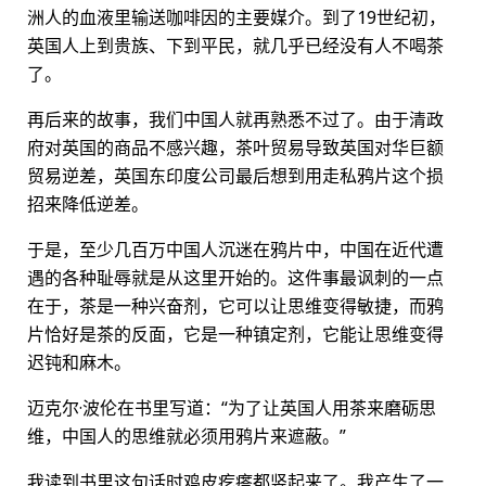
洲人的血液里输送咖啡因的主要媒介。到了19世纪初，
英国人上到贵族、下到平民，就几乎已经没有人不喝茶
了。
再后来的故事，我们中国人就再熟悉不过了。由于清政
府对英国的商品不感兴趣，茶叶贸易导致英国对华巨额
贸易逆差，英国东印度公司最后想到用走私鸦片这个损
招来降低逆差。
于是，至少几百万中国人沉迷在鸦片中，中国在近代遭
遇的各种耻辱就是从这里开始的。这件事最讽刺的一点
在于，茶是一种兴奋剂，它可以让思维变得敏捷，而鸦
片恰好是茶的反面，它是一种镇定剂，它能让思维变得
迟钝和麻木。
迈克尔·波伦在书里写道：“为了让英国人用茶来磨砺思
维，中国人的思维就必须用鸦片来遮蔽。”
我读到书里这句话时鸡皮疙瘩都竖起来了。我产生了一