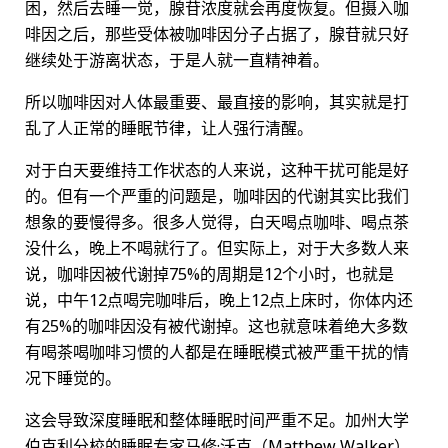
困，然后去睡一觉，腺苷浓度就会再度恢复。但摄入咖
啡因之后，那些受体被咖啡因分子占据了，腺苷就只好
继续处于游离状态，于是人就一直精神着。
所以咖啡因对人体最重要、最直接的影响，其实就是打
乱了人正常的睡眠节律，让人强行清醒。
对于白天要维持工作状态的人来说，这种干扰可能是好
的。但有一个严重的问题是，咖啡因的代谢其实比我们
想象的要慢得多。很多人觉得，白天喝点咖啡、喝点茶
没什么，晚上不喝就行了。但实际上，对于大多数人来
说，咖啡因被代谢掉75%的周期是12个小时，也就是
说，中午12点喝完咖啡后，晚上12点上床时，你体内还
有25%的咖啡因没有被代谢掉。这也就意味着绝大多数
有喝茶喝咖啡习惯的人都是在睡眠模式被严重干扰的情
况下睡觉的。
这会导致深度睡眠和整体睡眠时间严重不足。加州大学
伯克利分校的睡眠专家马修·沃克（Matthew Walker）