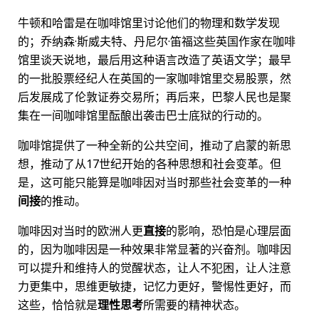
牛顿和哈雷是在咖啡馆里讨论他们的物理和数学发现
的；乔纳森·斯威夫特、丹尼尔·笛福这些英国作家在咖啡
馆里谈天说地，最后用这种语言改造了英语文学；最早
的一批股票经纪人在英国的一家咖啡馆里交易股票，然
后发展成了伦敦证券交易所；再后来，巴黎人民也是聚
集在一间咖啡馆里酝酿出袭击巴士底狱的行动的。
咖啡馆提供了一种全新的公共空间，推动了启蒙的新思
想，推动了从17世纪开始的各种思想和社会变革。但
是，这可能只能算是咖啡因对当时那些社会变革的一种
间接
的推动。
咖啡因对当时的欧洲人更
直接
的影响，恐怕是心理层面
的，因为咖啡因是一种效果非常显著的兴奋剂。咖啡因
可以提升和维持人的觉醒状态，让人不犯困，让人注意
力更集中，思维更敏捷，记忆力更好，警惕性更好，而
这些，恰恰就是
理性思考
所需要的精神状态。