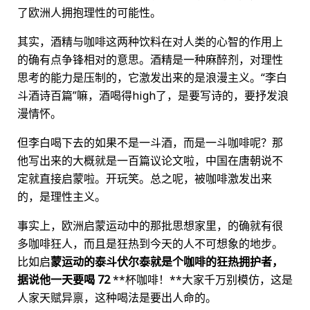
了欧洲人拥抱理性的可能性。
其实，酒精与咖啡这两种饮料在对人类的心智的作用上
的确有点争锋相对的意思。酒精是一种麻醉剂，对理性
思考的能力是压制的，它激发出来的是浪漫主义。“李白
斗酒诗百篇”嘛，酒喝得high了，是要写诗的，要抒发浪
漫情怀。
但李白喝下去的如果不是一斗酒，而是一斗咖啡呢？那
他写出来的大概就是一百篇议论文啦，中国在唐朝说不
定就直接启蒙啦。开玩笑。总之呢，被咖啡激发出来
的，是理性主义。
事实上，欧洲启蒙运动中的那批思想家里，的确就有很
多咖啡狂人，而且是狂热到今天的人不可想象的地步。
比如启
蒙运动的泰斗伏尔泰就是个咖啡的狂热拥护者，
据说他一天要喝
72
**杯咖啡！**大家千万别模仿，这是
人家天赋异禀，这种喝法是要出人命的。