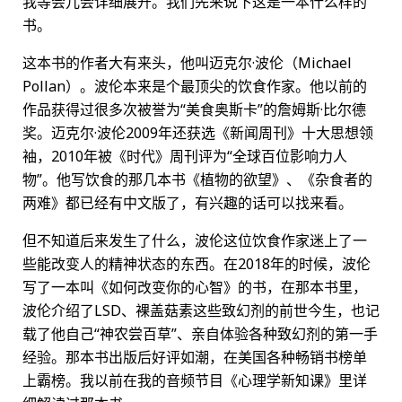
我等会儿会详细展开。我们先来说下这是一本什么样的
书。
这本书的作者大有来头，他叫迈克尔·波伦（Michael
Pollan）。波伦本来是个最顶尖的饮食作家。他以前的
作品获得过很多次被誉为“美食奥斯卡”的詹姆斯·比尔德
奖。迈克尔·波伦2009年还获选《新闻周刊》十大思想领
袖，2010年被《时代》周刊评为“全球百位影响力人
物”。他写饮食的那几本书《植物的欲望》、《杂食者的
两难》都已经有中文版了，有兴趣的话可以找来看。
但不知道后来发生了什么，波伦这位饮食作家迷上了一
些能改变人的精神状态的东西。在2018年的时候，波伦
写了一本叫《如何改变你的心智》的书，在那本书里，
波伦介绍了LSD、裸盖菇素这些致幻剂的前世今生，也记
载了他自己“神农尝百草”、亲自体验各种致幻剂的第一手
经验。那本书出版后好评如潮，在美国各种畅销书榜单
上霸榜。我以前在我的音频节目《心理学新知课》里详