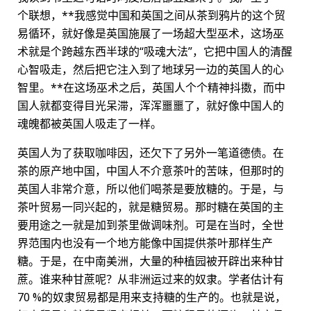
个联想，**我感觉中国和英国之间从茶到鸦片的这个贸
易循环，就好像是英国施展了一场超大型巫术，这场巫
术就是个跨越东西半球的“吸魂大法”，它把中国人的清醒
心智吸走，然后把它注入到了地球另一边的英国人的心
智里。**在这场巫术之后，英国人个个精神抖擞，而中
国人就都变得目光呆滞，浑浑噩噩了，就好像中国人的
魂魄都被英国人吸走了一样。
英国人为了获取咖啡因，还欠下了另外一笔道德债。在
茶的原产地中国，中国人不介意茶叶的苦味，但那时的
英国人非常介意，所以他们喝茶是要放糖的。于是，与
茶叶贸易一同兴起的，就是糖贸易。那时糖在英国的主
要用途之一就是加到茶里做调味剂。可是在当时，全世
界范围内也没有一个地方能像中国提供茶叶那样生产
糖。于是，在中南美洲，大量的种植园被开辟出来种甘
蔗。谁来种甘蔗呢？从非洲运过来的奴隶。学者估计有
70 %的奴隶贸易都是用来支持糖的生产的。也就是说，