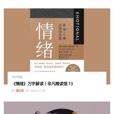
书评博客
《情绪》万字解读丨非凡精读馆 13
BY
魏知超
2024-11-28