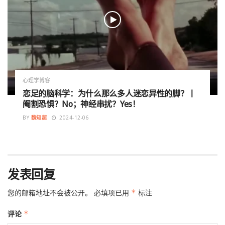
心理学博客
恋足的脑科学：为什么那么多人迷恋异性的脚？丨
阉割恐惧？No；神经串扰？Yes！
BY
魏知超
2024-12-06
发表回复
您的邮箱地址不会被公开。
必填项已用
*
标注
评论
*