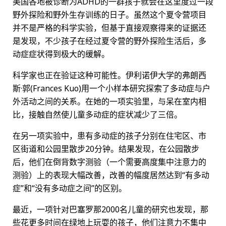
美国各地被诊断为ADHD的一群孩子就会在这里度过一段
野外探险和野外生存训练的日子。虽然这个夏令营项目
并不是严格的科学实验，但基于直接观察得来的证据还
是发现，不少孩子在经过夏令营的野外探险生活后，多
动症症状得到极大的缓解。
科学家也正在验证这种可能性。伊利诺伊大学的弗朗西
斯·郭(Frances Kuo)用一个小样本研究探索了多动症与户
外活动之间的关系。在她的一项实验里，与呆在室内相
比，接触自然使儿童多动症的症状减少了三倍。
在另一项实验中，患有多动症的孩子分别在住宅区、市
区街道和公园里散步20分钟。结果发现，在公园散步
后，他们在倒背数字测验（一个需要高度集中注意力的
测验）上的表现大幅改善，改善的幅度居然达到“有多动
症”和“没有多动症之间”的区别。
最近，一项针对巴塞罗那2000名儿童的研究也发现，那
些花更多时间在绿地上玩耍的孩子，他们注意力不集中