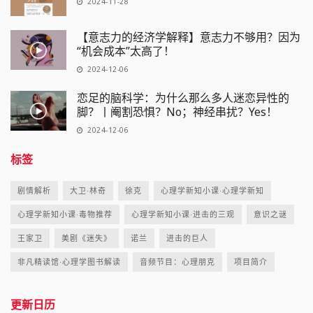
2024-11-28
【意志力的经济学解释】意志力不够用？因为
“机会成本”太高了！
2024-12-06
恋足的脑科学：为什么那么多人迷恋异性的
脚？丨阉割恐惧？No；神经串扰？Yes！
2024-12-06
标签
剧情解析
大卫·林奇
徐克
心理学新知小课·心理学新知
心理学新知小课·毒物推荐
心理学新知小课·进击的三观
意识之谜
王家卫
美剧《迷失》
诺兰
进击的巨人
非凡精读馆·心理学图书解读
音频节目：心理朋克
项目简介
更新日历