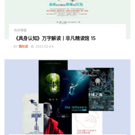
书评博客
《具身认知》万字解读丨非凡精读馆 15
BY
魏知超
2025-02-04