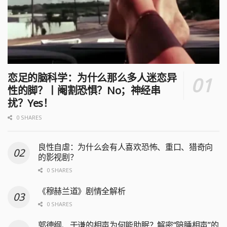
恋足的脑科学：为什么那么多人迷恋异
性的脚？丨阉割恐惧？No；神经串
扰？Yes！
0 SHARES
良性自虐：为什么会有人喜欢恐怖、重口、猎奇向
的影视剧？
0 SHARES
《穆赫兰道》剧情全解析
0 SHARES
郭德纲、于谦的相声为何能助眠？解密“陪睡相声”的