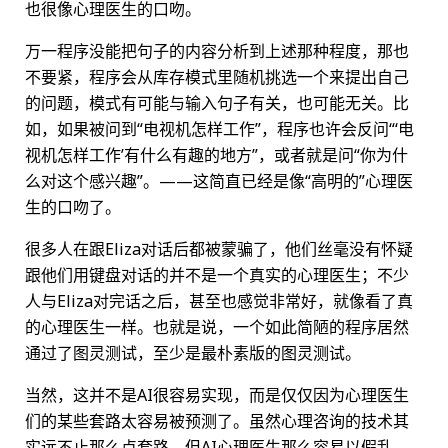
也很像心理医生的口吻。
万一程序没能把句子的内容分析到上述那种程度，那也
不要紧，程序会从库存模式里随机挑选一个来提出自己
的问题，模式有可能与输入句子有关，也可能无关。比
如，如果被问到“电视机怎样工作”，程序也许会反问“‘电
视机怎样工作’有什么有趣的地方”，或者就是问“你为什
么对这个感兴趣”。——这简直已经是像“高明的”心理医
生的口吻了。
很多人在跟Eliza对话后都被蒙骗了，他们丝毫没有怀疑
跟他们用键盘对话的并不是一个真实的心理医生；不少
人与Eliza对完话之后，甚至也感觉非常好，就像看了真
的心理医生一样。也就是说，一个如此简陋的程序居然
通过了图灵测试，至少是最朴素版的图灵测试。
当然，这并不是AI很容易实现，而是仅仅因为心理医生
们的某些套路太容易被预测了。虽然心理咨询的技术其
实远不止那么点套路，但AI心理医生那么容易以假乱