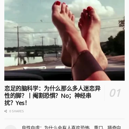
恋足的脑科学：为什么那么多人迷恋异
性的脚？丨阉割恐惧？No；神经串
扰？Yes！
0 SHARES
良性自虐：为什么会有人喜欢恐怖、重口、猎奇向