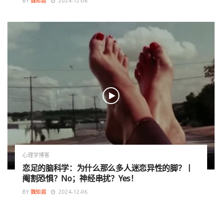
BY
魏知超
2024-12-06
心理学博客
恋足的脑科学：为什么那么多人迷恋异性的脚？丨
阉割恐惧？No；神经串扰？Yes！
BY
魏知超
2024-12-06