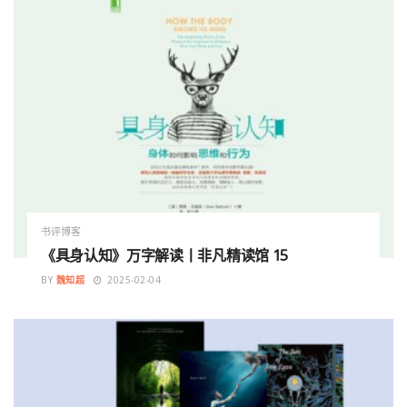
书评博客
《具身认知》万字解读丨非凡精读馆 15
BY
魏知超
2025-02-04