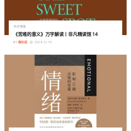
书评博客
《苦难的意义》万字解读丨非凡精读馆 14
BY
魏知超
2024-12-19