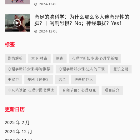
2024-12-06
恋足的脑科学：为什么那么多人迷恋异性的
脚？丨阉割恐惧？No；神经串扰？Yes！
2024-12-06
标签
剧情解析
大卫·林奇
徐克
心理学新知小课·心理学新知
心理学新知小课·毒物推荐
心理学新知小课·进击的三观
意识之谜
王家卫
美剧《迷失》
诺兰
进击的巨人
非凡精读馆·心理学图书解读
音频节目：心理朋克
项目简介
更新日历
2025 年 2 月
2024 年 12 月