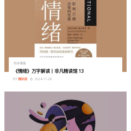
书评博客
《情绪》万字解读丨非凡精读馆 13
BY
魏知超
2024-11-28