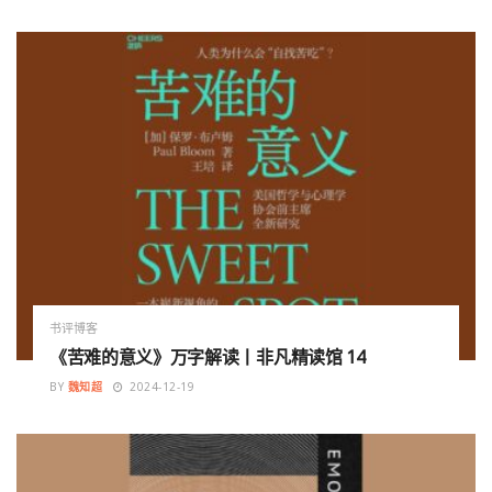
书评博客
《苦难的意义》万字解读丨非凡精读馆 14
BY
魏知超
2024-12-19