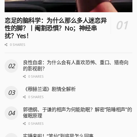
恋足的脑科学：为什么那么多人迷恋异
性的脚？丨阉割恐惧？No；神经串
扰？Yes！
0 SHARES
良性自虐：为什么会有人喜欢恐怖、重口、猎奇向
的影视剧？
0 SHARES
《穆赫兰道》剧情全解析
0 SHARES
郭德纲、于谦的相声为何能助眠？解密“陪睡相声”的
催眠原理
0 SHARES
实锤来啦！“笔仙”到底是怎么回事