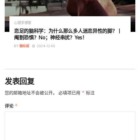
心理学博客
恋足的脑科学：为什么那么多人迷恋异性的脚？丨
阉割恐惧？No；神经串扰？Yes！
BY
魏知超
2024-12-06
发表回复
您的邮箱地址不会被公开。
必填项已用
*
标注
评论
*