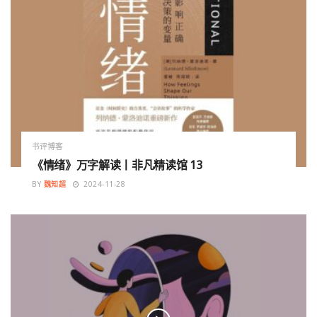
书评博客
《情绪》万字解读丨非凡精读馆 13
BY
魏知超
2024-11-28