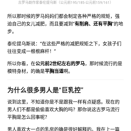
古罗马剧作家泰伦提乌斯（公元前195/185-公元前159/161）
所以那时候的罗马妈妈们都会制定各种严格的规矩，强
迫自己的女儿减肥，而且要减到“
有削肩、还有平胸
”的地
步。
泰伦提乌斯说：“在这些严格的减肥规矩之下，女孩子们
往往变成一根根麻杆！”
所以你看，在
公元前2世纪左右的罗马
，那时候流行的是
模特身材，的确是
平胸当道
啊。
为什么很多男人是“巨乳控”
说到这里，不知道你是不是跟我一样有点疑惑。现在的
男人们不都是偷偷喜欢大胸的吗？那你说这古罗马流行
平胸是怎么回事呢？
男人喜欢大一点的乳房的确是很好解释的。我在上一篇