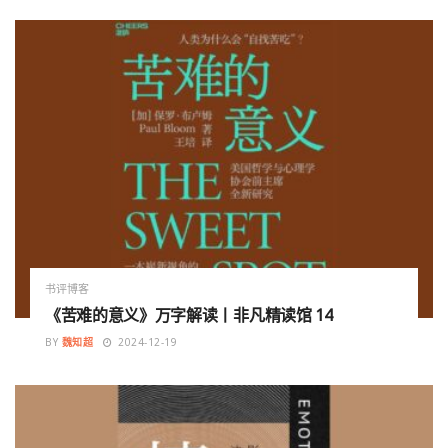
书评博客
《苦难的意义》万字解读丨非凡精读馆 14
BY
魏知超
2024-12-19