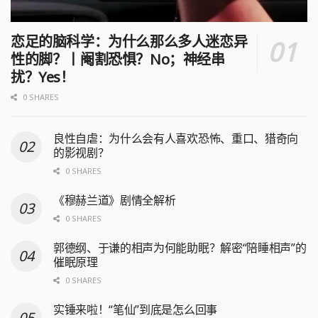
恋足的脑科学：为什么那么多人迷恋异
性的脚？丨阉割恐惧？No；神经串
扰？Yes！
0 SHARES
良性自虐：为什么会有人喜欢恐怖、重口、猎奇向
的影视剧？
0 SHARES
《穆赫兰道》剧情全解析
0 SHARES
郭德纲、于谦的相声为何能助眠？解密“陪睡相声”的
催眠原理
0 SHARES
实锤来啦！“笔仙”到底是怎么回事