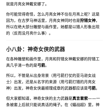
就是月亮女神戴安娜了。
你可能觉得奇怪，怎么月亮女神不住在月亮上呢？这是
因为，在古罗马神话里，月亮女神同时也是
狩猎女神
，
所以在绝大部分雕塑与画作里，她都是以猎人形象出现
的（反而没月亮什么事）。
小八卦：神奇女侠的武器
在各种雕塑和画作里，月亮和狩猎女神戴安娜的狩猎工
具几乎清一色的是
弓箭
。
所以，不管是从出身背景（用弓箭打仗的亚马逊女战
士）出发，还是从名字的来源（用弓箭打猎的月亮女
神）出发，神奇女侠最顺理成章的武器都应该是
弓箭
。
但大家都知道，神奇女侠的主力武器是
真言套索
——一
条被套上后就只能说真话的绳子。在《蝠战超》里，神