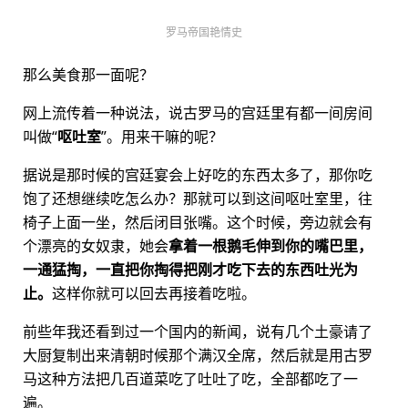
罗马帝国艳情史
那么美食那一面呢？
网上流传着一种说法，说古罗马的宫廷里有都一间房间
叫做“
呕吐室
”。用来干嘛的呢？
据说是那时候的宫廷宴会上好吃的东西太多了，那你吃
饱了还想继续吃怎么办？那就可以到这间呕吐室里，往
椅子上面一坐，然后闭目张嘴。这个时候，旁边就会有
个漂亮的女奴隶，她会
拿着一根鹅毛伸到你的嘴巴里，
一通猛掏，一直把你掏得把刚才吃下去的东西吐光为
止。
这样你就可以回去再接着吃啦。
前些年我还看到过一个国内的新闻，说有几个土豪请了
大厨复制出来清朝时候那个满汉全席，然后就是用古罗
马这种方法把几百道菜吃了吐吐了吃，全部都吃了一
遍。