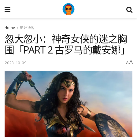
Home
影评博客
忽大忽小：神奇女侠的迷之胸
围「PART 2 古罗马的戴安娜」
A
2023-10-09
A