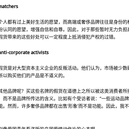
atchers
个人都有过上美好生活的愿望，而高端或奢侈品牌往往是身份的
份认同的愿望，增强自信和自尊。因此，对于那些暂时无力负担
假货带来的这些好处可以一定程度上抵消侵犯产权的过错。
corporate activists
假货是对大型资本主义企业的反叛活动。他们认为，市场被少数
所以购买他们的产品是不道义的。
其他品牌呢？买这些名牌的假货在道德上之所以被这类消费者所
，而不是品牌所传达的含义。比如有个受访者说：“一些运动品
能。然而，许多奢侈品牌都在出售‘形象’而不是功能。因此，我
别像爱国青年看盗版的岛国爱情动作片的心态啊……