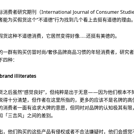
研究期刊（International Journal of Consumer St
者能为买假货这个“不道德”行为找到几个看上去挺有道德的理由
假货这种不道德消费，它居然变得好像……还挺有美德的。
的一群有购买仿冒时尚/奢侈品牌商品习惯的年轻消费者，研究
下四种：
rand illiterates
货之后虽然“感觉良好”，但纯粹是出于无意——因为他们根本不
说得十分清楚，但作者在这里所指的，更多的应该不是名牌的高
的消费者一面有追求大牌的意愿，但同时对品牌的认知极其有限
和「三吉风」之间的差别。
出，他们购买的这些产品有侵权或者不合法嫌疑时，他们会感觉