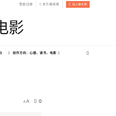
登录/注册
关于/联系我
加入聊天群
与
创作方向：心理、读书、电影
0
A
A