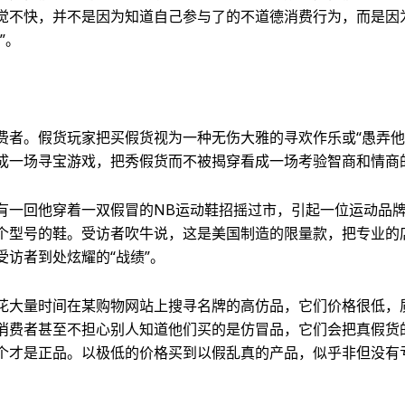
觉不快，并不是因为知道自己参与了的不道德消费行为，而是因
”。
费者。假货玩家把买假货视为一种无伤大雅的寻欢作乐或“愚弄他
成一场寻宝游戏，把秀假货而不被揭穿看成一场考验智商和情商
有一回他穿着一双假冒的NB运动鞋招摇过市，引起一位运动品
个型号的鞋。受访者吹牛说，这是美国制造的限量款，把专业的
受访者到处炫耀的“战绩”。
花大量时间在某购物网站上搜寻名牌的高仿品，它们价格很低，
消费者甚至不担心别人知道他们买的是仿冒品，它们会把真假货
个才是正品。以极低的价格买到以假乱真的产品，似乎非但没有