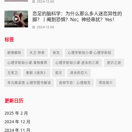
2024-12-06
恋足的脑科学：为什么那么多人迷恋异性的
脚？丨阉割恐惧？No；神经串扰？Yes！
2024-12-06
标签
剧情解析
大卫·林奇
徐克
心理学新知小课·心理学新知
心理学新知小课·毒物推荐
心理学新知小课·进击的三观
意识之谜
王家卫
美剧《迷失》
诺兰
进击的巨人
非凡精读馆·心理学图书解读
音频节目：心理朋克
项目简介
更新日历
2025 年 2 月
2024 年 12 月
2024 年 11 月