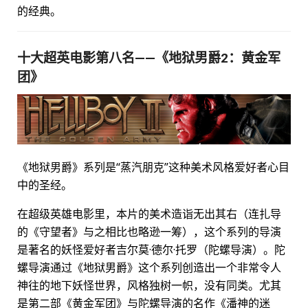
的经典。
十大超英电影第八名——《地狱男爵2：黄金军
团》
《地狱男爵》系列是“蒸汽朋克”这种美术风格爱好者心目
中的圣经。
在超级英雄电影里，本片的美术造诣无出其右（连扎导
的《守望者》与之相比也略逊一筹），这个系列的导演
是著名的妖怪爱好者吉尔莫·德尔·托罗（陀螺导演）。陀
螺导演通过《地狱男爵》这个系列创造出一个非常令人
神往的地下妖怪世界，风格独树一帜，没有同类。尤其
是第二部《黄金军团》与陀螺导演的名作《潘神的迷