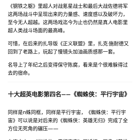
《钢铁之躯》里超人对战氪星战士和最后大战佐德将军
这两场战斗中呈现出来的力量感、速度感以及破坏力，
至今无人超越。这两场戏迄今为止也仍然是真人电影里
超人类战斗场面的最高峰。
可惜，在后来的扎导版《正义联盟》里，扎克·施耐德又
回到了老路上，玩起了慢镜头加油画质感那一套。
名导上了年纪之后变得保守陈腐，看来是个很难躲得过
去的宿命。
十大超英电影第四名——《蜘蛛侠：平行宇宙》
同样是n蛛同框，同样是平行宇宙，《蜘蛛侠：平行宇
宙》可以说是对后来的《蜘蛛侠：英雄无归》完成了全
方位无死角的碾压——