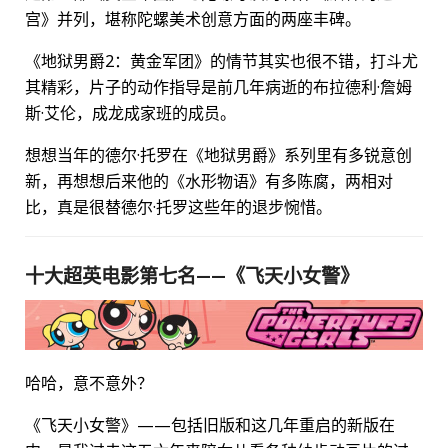
宫》并列，堪称陀螺美术创意方面的两座丰碑。
《地狱男爵2：黄金军团》的情节其实也很不错，打斗尤
其精彩，片子的动作指导是前几年病逝的布拉德利·詹姆
斯·艾伦，成龙成家班的成员。
想想当年的德尔·托罗在《地狱男爵》系列里有多锐意创
新，再想想后来他的《水形物语》有多陈腐，两相对
比，真是很替德尔·托罗这些年的退步惋惜。
十大超英电影第七名——《飞天小女警》
哈哈，意不意外？
《飞天小女警》——包括旧版和这几年重启的新版在