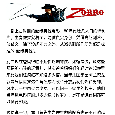
一部上古时期的超级英雄电影，80年代脍炙人口的译制
片。主角佐罗蒙着面，隐藏真实身份，凭借高超剑术行
侠仗义，除了没超能力之外，从派头到所作所为都是标
准的“超级英雄”。
别看现在爸妈很瞧不起你迷蜘蛛侠、迷蝙蝠侠，说这些
都是骗小孩的玩意儿，其实爸爸妈妈们年轻时迷起佐罗
来比我们还疯狂不知道多少倍。当年法国影星阿兰德龙
就是凭借佐罗这个角色成为改革开放后初代外籍男神，
风靡万千中国少男少女。可以问一下家里的长辈，他们
当年进电影院刷过多少遍《佐罗》，是不是连台词都可
以倒背如流。
顺便说一句，童自荣先生为佐罗做的配音也是不可逾越