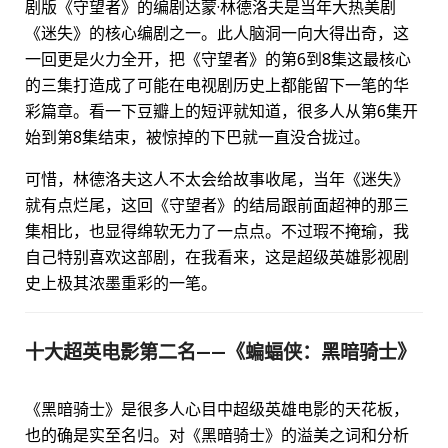
剧版《守望者》的编剧达蒙·林德洛夫是当年大热美剧
《迷失》的核心编剧之一。此人脑洞一向大得出奇，这
一回更是火力全开，把《守望者》的第6到8集这最核心
的三集打造成了可能在电视剧历史上都能留下一笔的华
彩篇章。看一下豆瓣上的短评就知道，很多人从第6集开
始到第8集结束，被惊掉的下巴就一直没合拢过。
可惜，林德洛夫这人不太会给故事收尾，当年《迷失》
就有点烂尾，这回《守望者》的结局跟前面超神的那三
集相比，也显得绵软无力了一点点。不过瑕不掩瑜，我
自己特别喜欢这部剧，在我看来，这是超级英雄影视剧
史上极其浓墨重彩的一笔。
十大超英电影第二名——《蝙蝠侠：黑暗骑士》
《黑暗骑士》是很多人心目中超级英雄电影的天花板，
也的确是实至名归。对《黑暗骑士》的溢美之词和分析