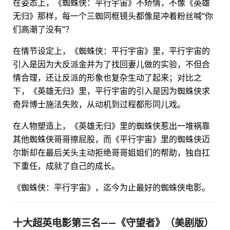
在姿态上，《蜘蛛侠：平行宇宙》不矫情，不像《英雄
无归》那样，每一个三蜘同框镜头都像是冲着粉丝喊“你
们高潮了没有”？
在情节设定上，《蜘蛛侠：平行宇宙》里，平行宇宙的
引入是因为大反派金并为了找回妻儿做的实验，不但合
情合理，还让反派的形象也复杂生动了起来；对比之
下，《英雄无归》里，平行宇宙的引入是因为蜘蛛侠求
奇异博士施法失败，从动机到过程都形同儿戏。
在人物塑造上，《英雄无归》里的蜘蛛侠惹出一堆祸靠
其他蜘蛛侠哥哥擦屁股，而《平行宇宙》里的蜘蛛侠迈
尔斯却在最后关头主动拒绝哥哥姐姐们的帮助，独自扛
下重任，成就了自己的成长。
《蜘蛛侠：平行宇宙》，迄今为止最好的蜘蛛侠电影。
十大超英电影第三名——《守望者》（美剧版）