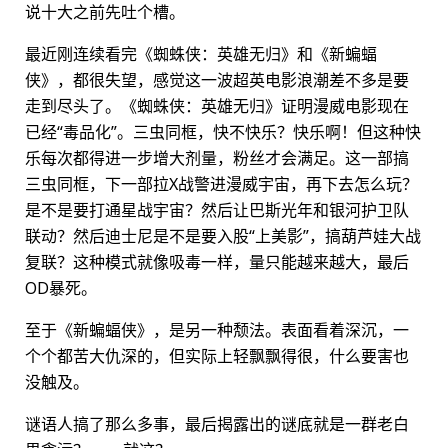
说十大之前先吐个槽。
最近刚连续看完《蜘蛛侠：英雄无归》和《新蝙蝠
侠》，都很失望，感觉这一波超英电影浪潮差不多是要
走到尽头了。《蜘蛛侠：英雄无归》证明漫威电影现在
已经“毒品化”。三虫同框，快不快乐？快乐啊！但这种快
乐每次都得进一步增大剂量，粉丝才会满足。这一部搞
三虫同框，下一部拉X战警进漫威宇宙，再下去怎么玩？
是不是要打通星战宇宙？然后让巴斯光年和银河护卫队
联动？然后迪士尼是不是要入股“上美影”，搞葫芦娃大战
复联？这种模式就像吸毒一样，量只能越来越大，最后
OD暴死。
至于《新蝙蝠侠》，是另一种颓法。表面看着深沉，一
个个都苦大仇深的，但实际上轻飘飘得很，什么要害也
没触及。
谜语人搞了那么多事，最后揭露出的谜底就是一群老白