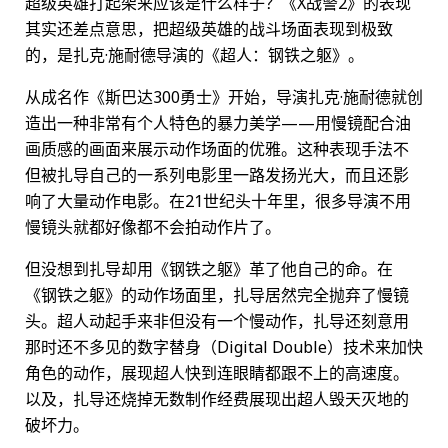
超级英雄打起架来应该是什么样子？《X战警2》的表现
其实还差点意思，把超级英雄的战斗场面表现到极致
的，是扎克·施耐德导演的《超人：钢铁之躯》。
从成名作《斯巴达300勇士》开始，导演扎克·施耐德就创
造出一种非常有个人特色的暴力美学——用慢镜配合油
画质感的画面来展示动作场面的优雅。这种表现手法不
但被扎导自己的一系列电影里一路发扬光大，而且还影
响了大量动作电影。在21世纪头十年里，很多导演不用
慢镜头就都好像都不会拍动作片了。
但没想到扎导却用《钢铁之躯》革了他自己的命。在
《钢铁之躯》的动作场面里，扎导居然完全抛弃了慢镜
头。超人动起手来非但没有一个慢动作，扎导还刻意用
那时还不多见的数字替身（Digital Double）技术来加快
角色的动作，展现超人快到连眼睛都跟不上的高速度。
以及，扎导还烧掉无数制作经费展现出超人毁天灭地的
破坏力。