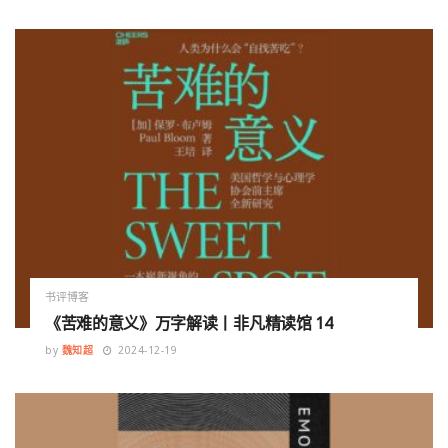
书评博客
《苦难的意义》万字解读丨非凡精读馆 14
by
魏知超
2024-12-19