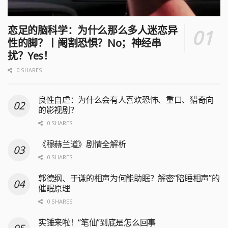
恋足的脑科学：为什么那么多人迷恋异
性的脚？丨阉割恐惧？No；神经串
扰？Yes！
0 SHARES
良性自虐：为什么会有人喜欢恐怖、重口、猎奇向
的影视剧？
0 SHARES
《穆赫兰道》剧情全解析
0 SHARES
郭德纲、于谦的相声为何能助眠？解密“陪睡相声”的
催眠原理
0 SHARES
实锤来啦！“笔仙”到底是怎么回事