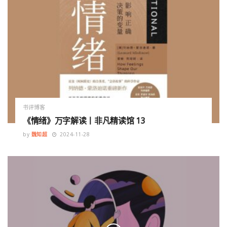
书评博客
《情绪》万字解读丨非凡精读馆 13
by
魏知超
2024-11-28