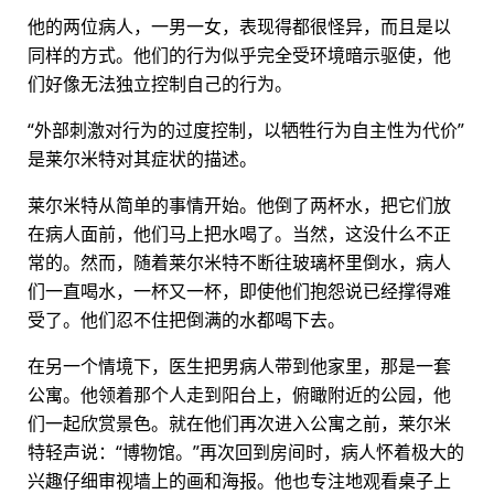
他的两位病人，一男一女，表现得都很怪异，而且是以
同样的方式。他们的行为似乎完全受环境暗示驱使，他
们好像无法独立控制自己的行为。
“外部刺激对行为的过度控制，以牺牲行为自主性为代价”
是莱尔米特对其症状的描述。
莱尔米特从简单的事情开始。他倒了两杯水，把它们放
在病人面前，他们马上把水喝了。当然，这没什么不正
常的。然而，随着莱尔米特不断往玻璃杯里倒水，病人
们一直喝水，一杯又一杯，即使他们抱怨说已经撑得难
受了。他们忍不住把倒满的水都喝下去。
在另一个情境下，医生把男病人带到他家里，那是一套
公寓。他领着那个人走到阳台上，俯瞰附近的公园，他
们一起欣赏景色。就在他们再次进入公寓之前，莱尔米
特轻声说：“博物馆。”再次回到房间时，病人怀着极大的
兴趣仔细审视墙上的画和海报。他也专注地观看桌子上