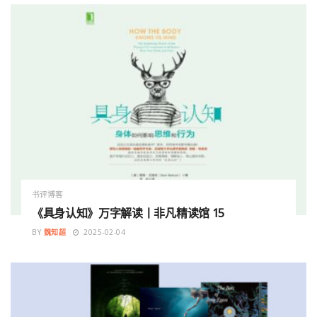
书评博客
《具身认知》万字解读丨非凡精读馆 15
BY
魏知超
2025-02-04