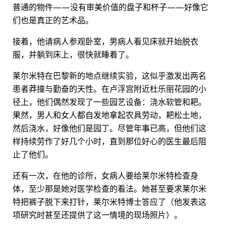
普通的物件——没有审美价值的盘子和杯子——好像它
们也是真正的艺术品。
接着，他请病人参观卧室，男病人看见床就开始脱衣
服，并躺到床上，很快就睡着了。
莱尔米特在巴黎新的地点继续实验，这似乎激发出两名
患者莽撞与勤奋的天性。在卢浮宫附近杜乐丽花园的小
径上，他们偶然发现了一些园艺设备：浇水软管和耙。
果然，男人和女人都自发地拿起农具劳动，耙松土地，
然后浇水，好像他们是园丁。尽管年事已高，但他们这
样持续劳作了好几个小时，直到那位好心的医生最后阻
止了他们。
还有一次，在他的诊所，女病人要给莱尔米特检查身
体，至少那是她对医学检查的看法。她甚至要求莱尔米
特把裤子脱下来打针，莱尔米特博士答应了（他发表这
项研究时甚至还提供了这一情境的现场照片）。