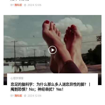
BY
魏知超
2024-12-06
心理学博客
恋足的脑科学：为什么那么多人迷恋异性的脚？丨
阉割恐惧？No；神经串扰？Yes！
BY
魏知超
2024-12-06