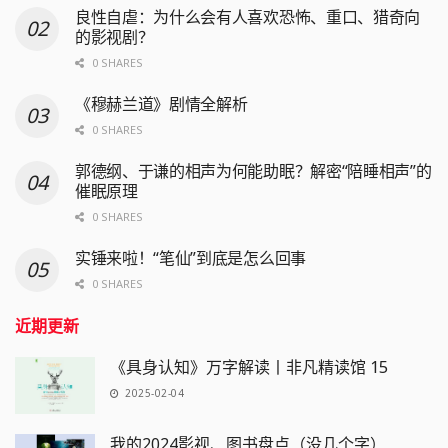
良性自虐：为什么会有人喜欢恐怖、重口、猎奇向
的影视剧？
0 SHARES
《穆赫兰道》剧情全解析
0 SHARES
郭德纲、于谦的相声为何能助眠？解密“陪睡相声”的
催眠原理
0 SHARES
实锤来啦！“笔仙”到底是怎么回事
0 SHARES
近期更新
《具身认知》万字解读丨非凡精读馆 15
2025-02-04
我的2024影视、图书盘点（没几个字）