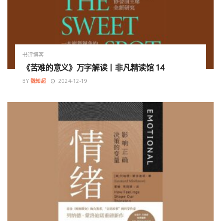
书评博客
《苦难的意义》万字解读丨非凡精读馆 14
BY
魏知超
2024-12-19