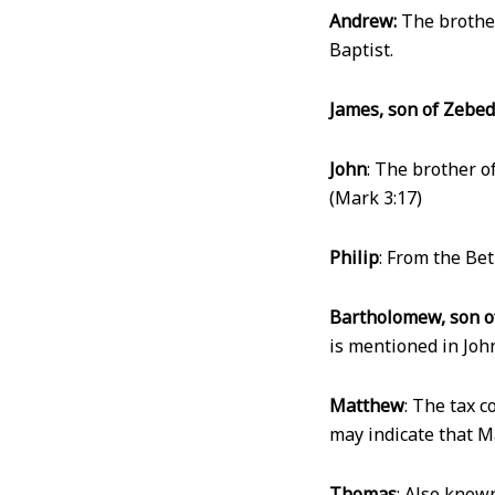
Andrew:
The brother
Baptist.
James, son of Zebe
John
: The brother o
(Mark 3:17)
Philip
: From the Bet
Bartholomew, son o
is mentioned in John
Matthew
: The tax 
may indicate that M
Thomas
: Also know