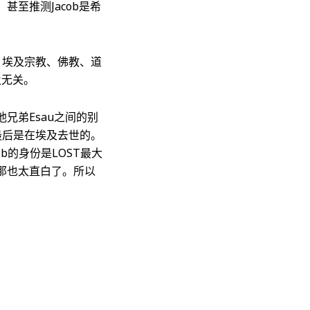
至推测Jacob是希
、埃及宗教、佛教、道
及无关。
他兄弟Esau之间的别
b最后是在埃及去世的。
ob的身份是LOST最大
那也太直白了。所以