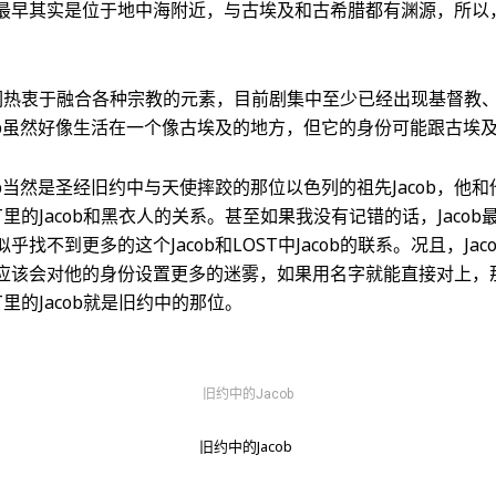
最早其实是位于地中海附近，与古埃及和古希腊都有渊源，所以，甚
。
剧们热衷于融合各种宗教的元素，目前剧集中至少已经出现基督教
cob虽然好像生活在一个像古埃及的地方，但它的身份可能跟古埃
ob当然是圣经旧约中与天使摔跤的那位以色列的祖先Jacob，他和
T里的Jacob和黑衣人的关系。甚至如果我没有记错的话，Jaco
找不到更多的这个Jacob和LOST中Jacob的联系。况且，Jac
应该会对他的身份设置更多的迷雾，如果用名字就能直接对上，
T里的Jacob就是旧约中的那位。
旧约中的Jacob
旧约中的Jacob