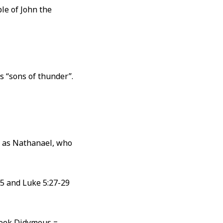
le of John the
s “sons of thunder”.
n as Nathanael, who
15 and Luke 5:27-29
reek Didymous =