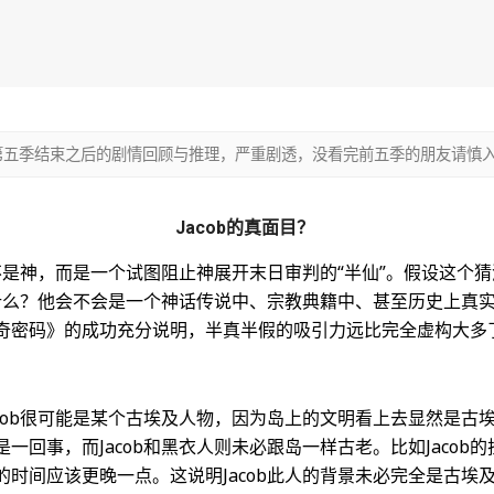
》第五季结束之后的剧情回顾与推理，严重剧透，没看完前五季的朋友请慎
Jacob的真面目？
能不是神，而是一个试图阻止神展开末日审判的“半仙”。假设这个
份是什么？他会不会是一个神话传说中、宗教典籍中、甚至历史上真
奇密码》的成功充分说明，半真半假的吸引力远比完全虚构大多了
acob很可能是某个古埃及人物，因为岛上的文明看上去显然是古
一回事，而Jacob和黑衣人则未必跟岛一样古老。比如Jacob
的时间应该更晚一点。这说明Jacob此人的背景未必完全是古埃