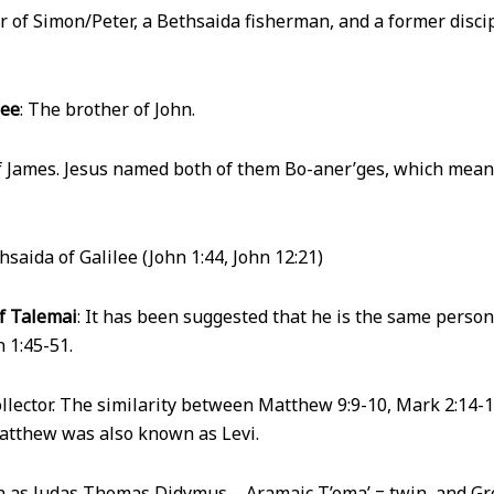
 of Simon/Peter, a Bethsaida fisherman, and a former discip
dee
: The brother of John.
f James. Jesus named both of them Bo-aner’ges, which mean
hsaida of Galilee (John 1:44, John 12:21)
f Talemai
: It has been suggested that he is the same perso
 1:45-51.
collector. The similarity between Matthew 9:9-10, Mark 2:14-
atthew was also known as Levi.
n as Judas Thomas Didymus – Aramaic T’oma’ = twin, and G