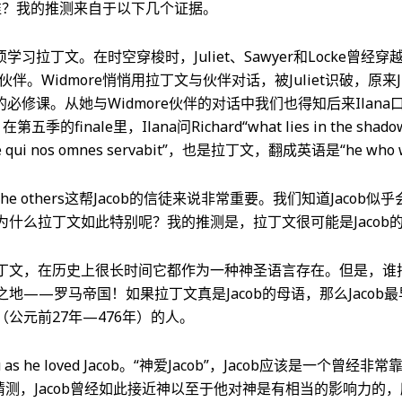
是谁？我的推测来自于以下几个证据。
s必须学习拉丁文。在时空穿梭时，Juliet、Sawyer和Locke曾经
的伙伴。Widmore悄悄用拉丁文与伙伴对话，被Juliet识破，原来J
rs的必修课。从她与Widmore伙伴的对话中我们也得知后来Ilana口中
季的finale里，Ilana问Richard“what lies in the shadow o
 qui nos omnes servabit”，也是拉丁文，翻成英语是“he who will
e others这帮Jacob的信徒来说非常重要。我们知道Jacob
为什么拉丁文如此特别呢？我的推测是，拉丁文很可能是Jacob
丁文，在历史上很长时间它都作为一种神圣语言存在。但是，谁
地——罗马帝国！如果拉丁文真是Jacob的母语，那么Jacob
公元前27年—476年）的人。
you as he loved Jacob。“神爱Jacob”，Jacob应该是一个
猜测，Jacob曾经如此接近神以至于他对神是有相当的影响力的