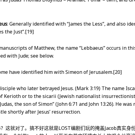
aeus
: Generally identified with “James the Less”, and also id
s the Just”.[19]
 manuscripts of Matthew, the name “Lebbaeus” occurs in thi
fied with Jude; see below.
Some have identified him with Simeon of Jerusalem.[20]
disciple who later betrayed Jesus. (Mark 3:19) The name Isca
 Kerioth or to the sicarii (Jewish nationalist insurrectionists
“Judas, the son of Simon” (John 6:71 and John 13:26). He was 
le shortly after Jesus’ resurrection.
ob？这就对了。搞不好这就是LOST编剧们玩的掩盖Jacob真实