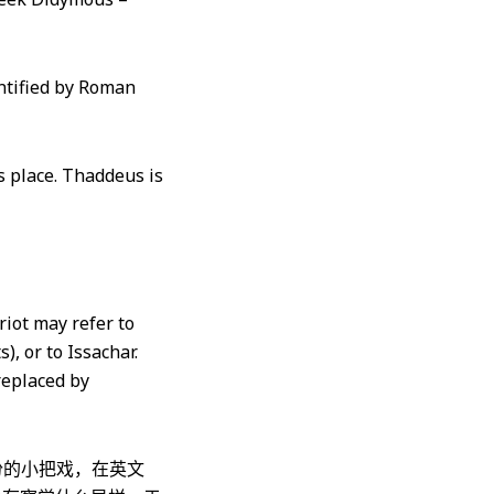
entified by Roman
s place. Thaddeus is
riot may refer to
), or to Issachar.
replaced by
身份的小把戏，在英文