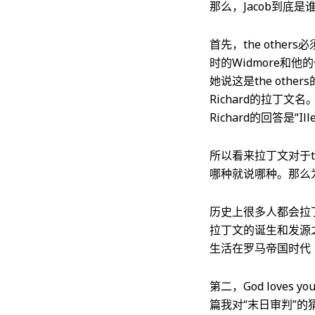
那么，Jacob到底
首先，the other
时的Widmore和他
她说这是the othe
Richard的拉丁文名。在第五
Richard的回答是“Ille
所以看来拉丁文对于th
哪种就说哪种。那么
历史上很多人都会拉
拉丁文的诞生和发源之
生活在罗马帝国时代（
第二，God loves 
篇我对“末日审判”的