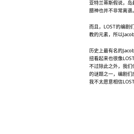
亚特兰蒂斯假说，岛
腊神也并不非常离谱
而且，LOST的编
教的元素，所以Ja
历史上最有名的Jac
扭看起来也很像LOS
不过除此之外，我们似乎
的谜题之一，编剧们
我不太愿意相信LOS