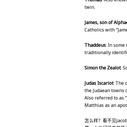
twin.
James, son of Alph
Catholics with “Jame
Thaddeus
: In some
traditionally identi
Simon the Zealot
: 
Judas Iscariot
: The 
the Judaean towns of
Also referred to as 
Matthias as an apost
怎么样？看不见Jac