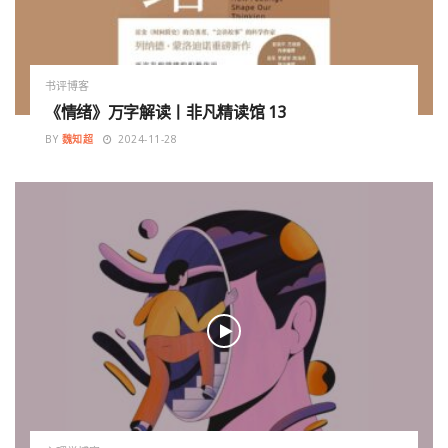
书评博客
《情绪》万字解读丨非凡精读馆 13
BY
魏知超
2024-11-28