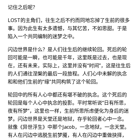
记住之后呢？
LOST的主角们，往生之后不约而同地忘掉了生前的很多
事。因为此生有太多遗憾，与其忆苦，不如思甜。于是
陷入一个共同编制的迷梦之中。
闪边世界是什么？是人们往生后的继续轮回。死后的轮
回可能是一瞬，也可能是千年，这里既是过去，也是现
在，还有未来，实际上，这里并没有“时间”，这是往生后
的人们通往涅槃的最后一段旅程。人们心中未解的执念
和和他们生前的“缘”共同构筑了这个轮回。
轮回中的所有人心中都还有堪不破的执念。这个死后的
轮回是每个人心中执念的投影。平时常听说“日有所思，
夜有所梦”，这里也一样，生前所思所虑便化为身后的迷
梦。闪边世界是天堂还是地狱，存乎轮回者心中一念。
就像《异世浮生》中那个Jacob，一念地狱，一念天堂。
有人在闪边中逃脱生前梦魇，有人在闪边中重做抉择，