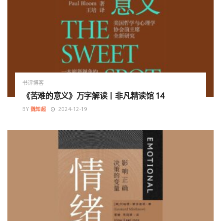
书评博客
《苦难的意义》万字解读丨非凡精读馆 14
BY
魏知超
2024-12-19