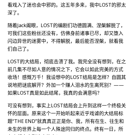
看戏入了迷也会中邪的。这五年多来，我中LOST的邪太
深了。
随着Jack阖眼，LOST的编剧们功德圆满、涅槃解脱了，
可我们这些粉丝还没有，仿佛身前诸事已尽，却又堕入
闪边异世的迷雾中，不得解脱，最后能否涅槃，就看我
们自己了。
LOST的大结局，彻底击溃了我。我完全没有想到，在之
前几集不尽如人意的情况之下，它会以如此完美的方式
收场！感慨万千！我设想中的LOST结局是怎样？自圆其
说地把谜底解开？外加一个赚人泪水的生离死别？——
如果LOST真是如此结尾，我真的会满意吗？
可没有想到，事实上LOST结局会上升到这样一个终极关
怀的层面。原来这个一开始听起来近乎戏谑的大结局标
题“THE END”就真真正正是你、我，所有在生、往生和
未生的世界上每一个人殊途同归的终点。终有一日，所