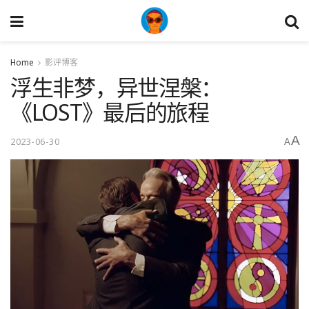
Home
影评博客
浮生非梦，异世涅槃：
《LOST》最后的旅程
A
2023-06-30
A