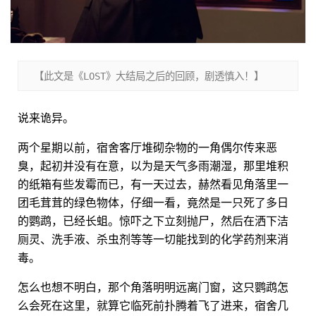
【此文是《LOST》大结局之后的回顾，剧透慎入！】
说来诡异。
两个星期以前，宿舍客厅堆砌杂物的一角偶尔传来恶
臭，起初并没有在意，以为是天气多雨潮湿，那里堆积
的纸箱有些发霉而已，有一天过去，赫然看见角落里一
团毛茸茸的绿色物体，仔细一看，竟然是一只死了多日
的鹦鹉，已经长蛆。惊吓之下立刻抛尸，然后在洒下洁
厕灵、洗手液、杀虫剂等等一切能找到的化学药剂来消
毒。
怎么也想不明白，那个角落明明远离门窗，这只鹦鹉怎
么会死在这里，就算它临死前扑腾着飞了进来，宿舍几