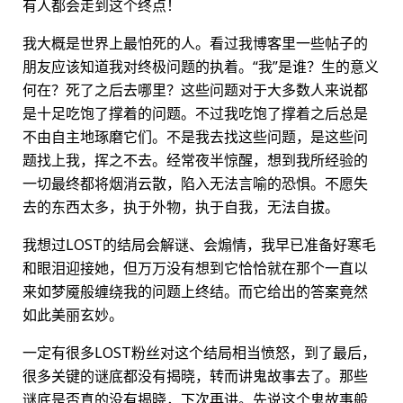
有人都会走到这个终点！
我大概是世界上最怕死的人。看过我博客里一些帖子的
朋友应该知道我对终极问题的执着。“我”是谁？生的意义
何在？死了之后去哪里？这些问题对于大多数人来说都
是十足吃饱了撑着的问题。不过我吃饱了撑着之后总是
不由自主地琢磨它们。不是我去找这些问题，是这些问
题找上我，挥之不去。经常夜半惊醒，想到我所经验的
一切最终都将烟消云散，陷入无法言喻的恐惧。不愿失
去的东西太多，执于外物，执于自我，无法自拔。
我想过LOST的结局会解谜、会煽情，我早已准备好寒毛
和眼泪迎接她，但万万没有想到它恰恰就在那个一直以
来如梦魇般缠绕我的问题上终结。而它给出的答案竟然
如此美丽玄妙。
一定有很多LOST粉丝对这个结局相当愤怒，到了最后，
很多关键的谜底都没有揭晓，转而讲鬼故事去了。那些
谜底是否真的没有揭晓，下次再讲。先说这个鬼故事般