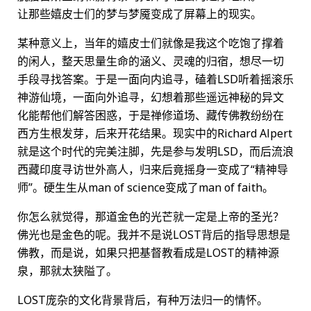
让那些嬉皮士们的梦与梦魇变成了屏幕上的现实。
某种意义上，当年的嬉皮士们就像是我这个吃饱了撑着
的闲人，整天思量生命的涵义、灵魂的归宿，想尽一切
手段寻找答案。于是一面向内追寻，磕着LSD听着摇滚乐
神游仙境，一面向外追寻，幻想着那些遥远神秘的异文
化能帮他们解答困惑，于是禅修道场、藏传佛教纷纷在
西方生根发芽，后来开花结果。现实中的Richard Alpert
就是这个时代的完美注脚，先是参与发明LSD，而后流浪
西藏印度寻访世外高人，归来后竟摇身一变成了“精神导
师”。硬生生从man of science变成了man of faith。
你怎么就觉得，那道金色的光芒就一定是上帝的圣光？
佛光也是金色的呢。我并不是说LOST背后的指导思想是
佛教，而是说，如果只把基督教看成是LOST的精神源
泉，那就太狭隘了。
LOST庞杂的文化背景背后，有种万法归一的情怀。