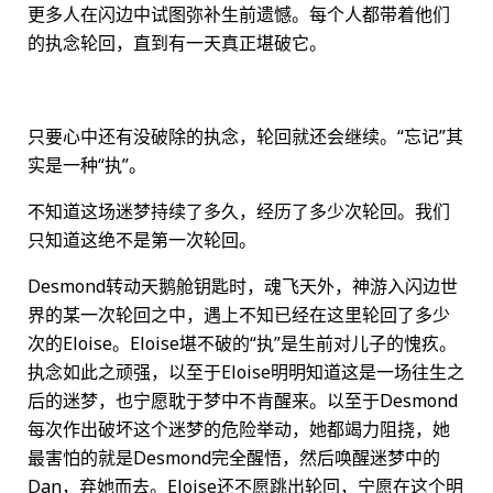
更多人在闪边中试图弥补生前遗憾。每个人都带着他们
的执念轮回，直到有一天真正堪破它。
只要心中还有没破除的执念，轮回就还会继续。“忘记”其
实是一种“执”。
不知道这场迷梦持续了多久，经历了多少次轮回。我们
只知道这绝不是第一次轮回。
Desmond转动天鹅舱钥匙时，魂飞天外，神游入闪边世
界的某一次轮回之中，遇上不知已经在这里轮回了多少
次的Eloise。Eloise堪不破的“执”是生前对儿子的愧疚。
执念如此之顽强，以至于Eloise明明知道这是一场往生之
后的迷梦，也宁愿耽于梦中不肯醒来。以至于Desmond
每次作出破坏这个迷梦的危险举动，她都竭力阻挠，她
最害怕的就是Desmond完全醒悟，然后唤醒迷梦中的
Dan，弃她而去。Eloise还不愿跳出轮回，宁愿在这个明