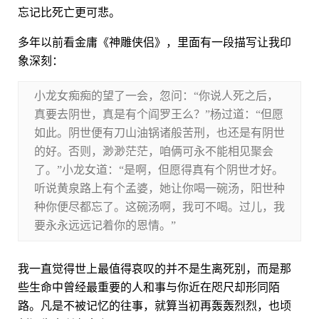
忘记比死亡更可悲。
多年以前看金庸《神雕侠侣》，里面有一段描写让我印
象深刻：
小龙女痴痴的望了一会，忽问：“你说人死之后，
真要去阴世，真是有个阎罗王么？”杨过道：“但愿
如此。阴世便有刀山油锅诸般苦刑，也还是有阴世
的好。否则，渺渺茫茫，咱俩可永不能相见聚会
了。”小龙女道：“是啊，但愿得真有个阴世才好。
听说黄泉路上有个孟婆，她让你喝一碗汤，阳世种
种你便尽都忘了。这碗汤啊，我可不喝。过儿，我
要永永远远记着你的恩情。”
我一直觉得世上最值得哀叹的并不是生离死别，而是那
些生命中曾经最重要的人和事与你近在咫尺却形同陌
路。凡是不被记忆的往事，就算当初再轰轰烈烈，也顷