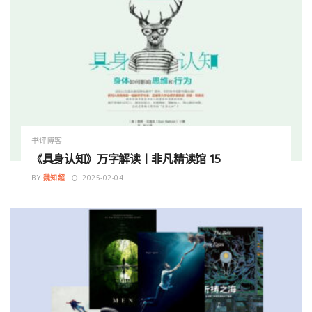
书评博客
《具身认知》万字解读丨非凡精读馆 15
BY
魏知超
2025-02-04