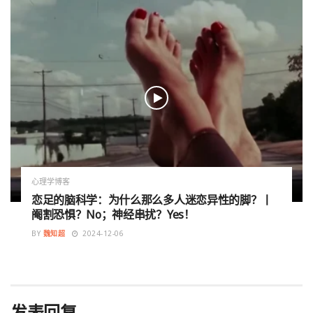
心理学博客
恋足的脑科学：为什么那么多人迷恋异性的脚？丨
阉割恐惧？No；神经串扰？Yes！
BY
魏知超
2024-12-06
发表回复