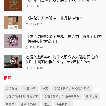
2024-12-19
《情绪》万字解读丨非凡精读馆 13
2024-11-28
【意志力的经济学解释】意志力不够用？因为
“机会成本”太高了！
2024-12-06
恋足的脑科学：为什么那么多人迷恋异性的
脚？丨阉割恐惧？No；神经串扰？Yes！
2024-12-06
标签
剧情解析
大卫·林奇
徐克
心理学新知小课·心理学新知
心理学新知小课·毒物推荐
心理学新知小课·进击的三观
意识之谜
王家卫
美剧《迷失》
诺兰
进击的巨人