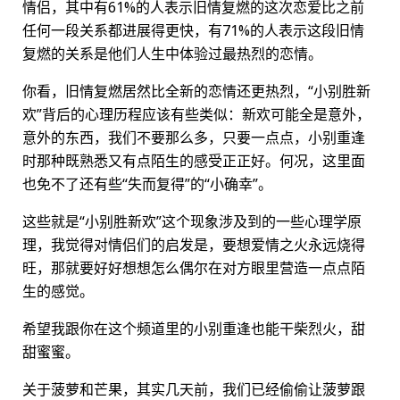
情侣，其中有61%的人表示旧情复燃的这次恋爱比之前
任何一段关系都进展得更快，有71%的人表示这段旧情
复燃的关系是他们人生中体验过最热烈的恋情。
你看，旧情复燃居然比全新的恋情还更热烈，“小别胜新
欢”背后的心理历程应该有些类似：新欢可能全是意外，
意外的东西，我们不要那么多，只要一点点，小别重逢
时那种既熟悉又有点陌生的感受正正好。何况，这里面
也免不了还有些“失而复得”的“小确幸”。
这些就是“小别胜新欢”这个现象涉及到的一些心理学原
理，我觉得对情侣们的启发是，要想爱情之火永远烧得
旺，那就要好好想想怎么偶尔在对方眼里营造一点点陌
生的感觉。
希望我跟你在这个频道里的小别重逢也能干柴烈火，甜
甜蜜蜜。
关于菠萝和芒果，其实几天前，我们已经偷偷让菠萝跟