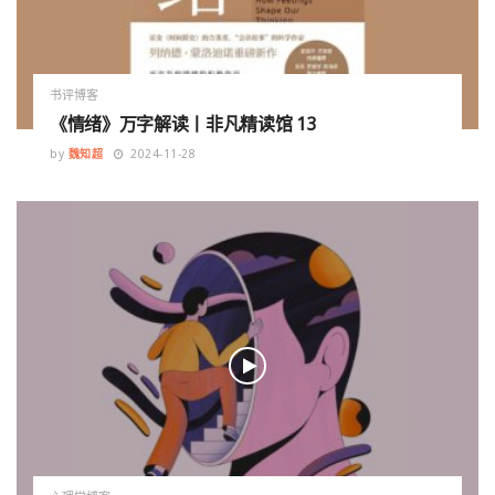
书评博客
《情绪》万字解读丨非凡精读馆 13
by
魏知超
2024-11-28