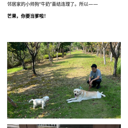
邻居家的小帅狗“牛奶”喜结连理了。所以——
芒果，你要当爹啦！