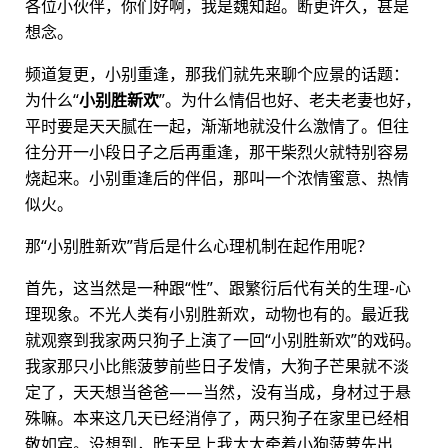
各位小伙伴，你们好啊，我是魏知超。断更许久，甚是
想念。
频道复更，小别重逢，那我们就先来聊个应景的话题：
为什么“
小别胜新欢
”。为什么情侣也好、老夫老妻也好，
平时要是天天腻在一起，渐渐地就没什么激情了。但往
往分开一小段日子之后再重逢，那干柴烈火就特别容易
烧起来。小别重逢后的伴侣，那叫一个浓情蜜意、热情
似火。
那“小别胜新欢”背后是什么心理机制在起作用呢？
首先，这当然是一种跟“性”、跟繁衍后代有关的生理-心
理现象。不光人类有小别胜新欢，动物也有的。最近我
就观察到我家两只狗子上演了一回“小别胜新欢”的戏码。
我家那只小比熊菠萝前些日子发情，大狗子芒果就不淡
定了，天天想当爸爸——当然，没有当成，身材过于悬
殊嘛。本来这几天已经消停了，两只狗子在家里已经相
敬如宾。没想到，昨天早上我太太牵着小狗菠萝先出