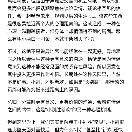
鸡毛蒜皮，但是由于异地恋交流的机会有限，所以他们
反而会更多地把话题聚焦在谈论爱情、谈论相互见的信
任，会一起畅想未来，规划以后的生活……。谈这些东西
是很容易拉近两个人的心理距离的。这就造成了一种在
心理上越聊越接近，但身体上却偏偏得不到的局面。那
么有朝小两口一团聚，不就干柴烈火了吗？
不过，这绝不是说异地恋比能经常在一起更好。异地恋
时之所以会催生这种更有意义的沟通，恰恰是因为情侣
意识到这种不能经常见面的关系存在风险，所以愿意在
其中投入更多来作为补偿。长期处在这种风险里，当然
不是好事。小别，才胜新欢；如果是“长别离”，那情感的
羁绊可能终究抵不过距离上的隔阂。
总归，分离时更有意义、更有价值的沟通，会增进情侣
之间的感情，这是“小别胜新欢”的另一种心理机制。
但到这里为止，我们其实是解释了小别胜“常见”，小别重
逢比整天面对面快活，但为什么“小别”甚至比“新欢”还快