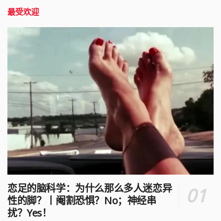
最受欢迎
恋足的脑科学：为什么那么多人迷恋异
性的脚？丨阉割恐惧？No；神经串
扰？Yes！