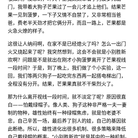
门，我带着大狗子芒果过了一会儿才追上他们。结果芒
果一见到菠萝，一下子又情不自禁了，又非常相当爸
爸，费老半天劲才把它俩分开，而且一路上，芒果都是
火急火燎的样子。
这很让人纳闷啊，在家不是已经熄火了吗？怎么一出门
火又烧起来了呢？我突然想到，这会不会就是小别胜新
欢啊？问题是不是就出在刚才小狗菠萝离开了芒果视线
一段时间？于是，到了晚上，我们做了个小实验，这一
回，我们等两只狗子一起吃完东西再一起搭电梯出门，
全程没有分开。结果，芒果果真就不干柴烈火了。
那为什么离开视线一段时间，就不淡定了呢？原因很直
白——怕戴绿帽子。像人类、狗子这种非严格一夫一妻
制的物种，雄性始终有一种绿帽焦虑，就是怕老婆不
忠，自己辛苦一场，最后养了别人的娃，自己的基因就
此断绝。所以，雄性进化出很多机制、很多策略来降低
自己戴绿帽的概率。“小别胜新欢”就是其中的一种机制。