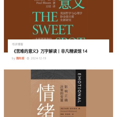
书评博客
《苦难的意义》万字解读丨非凡精读馆 14
by
魏知超
2024-12-19