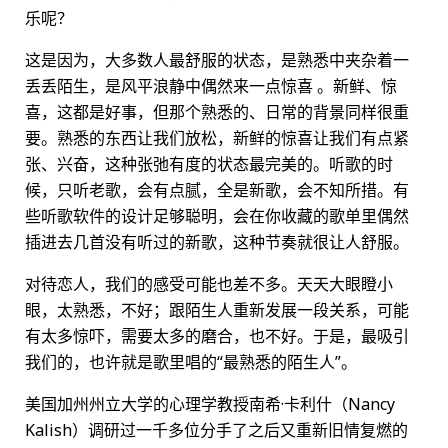
乐呢？
这是因为，大多数人最舒服的状态，是熟悉中夹杂着一
丢丢陌生，是风平浪静中偶然来一点惊喜 。新鲜、惊
喜，这都是好事，但那个熟悉的、日常的背景同样很重
要。熟悉的东西让我们放松，新鲜的惊喜让我们有点紧
张、兴奋，这种张弛有度的状态最完美的。听歌的时
候，只听老歌，会有点腻，全是新歌，会不知所措。有
些听歌软件的设计足够聪明，会在你收藏的歌单里偶然
插进去几首没有听过的新歌，这种节奏就很让人舒服。
对待恋人，我们的感受可能也差不多。天天大眼瞪小
眼，太熟悉，不好；跟陌生人重新发展一段关系，可能
有太多惊吓，需要太多的磨合，也不好。于是，最吸引
我们的，也许就是歌里唱的“最熟悉的陌生人”。
美国加州州立大学的心理学教授南希·卡利什（Nancy
Kalish）调研过一千多位分手了之后又重新旧情复燃的