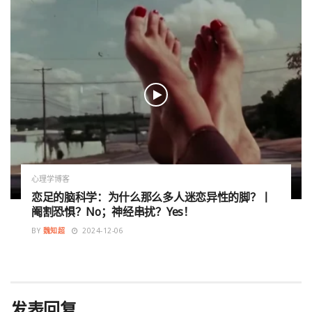
心理学博客
恋足的脑科学：为什么那么多人迷恋异性的脚？丨
阉割恐惧？No；神经串扰？Yes！
BY
魏知超
2024-12-06
发表回复