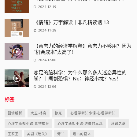
2024-12-19
《情绪》万字解读丨非凡精读馆 13
2024-11-28
【意志力的经济学解释】意志力不够用？因为
“机会成本”太高了！
2024-12-06
恋足的脑科学：为什么那么多人迷恋异性的
脚？丨阉割恐惧？No；神经串扰？Yes！
2024-12-06
标签
剧情解析
大卫·林奇
徐克
心理学新知小课·心理学新知
心理学新知小课·毒物推荐
心理学新知小课·进击的三观
意识之谜
王家卫
美剧《迷失》
诺兰
进击的巨人