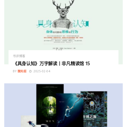
书评博客
《具身认知》万字解读丨非凡精读馆 15
BY
魏知超
2025-02-04