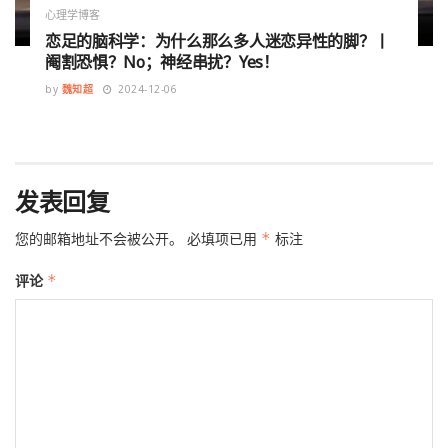
心理学博客
恋足的脑科学：为什么那么多人迷恋异性的脚？丨
阉割恐惧？No；神经串扰？Yes！
by
魏知超
2024-12-06
发表回复
您的邮箱地址不会被公开。
必填项已用
*
标注
评论
*