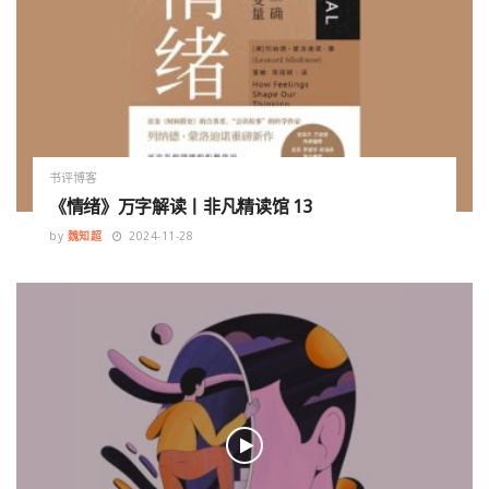
书评博客
《情绪》万字解读丨非凡精读馆 13
by
魏知超
2024-11-28