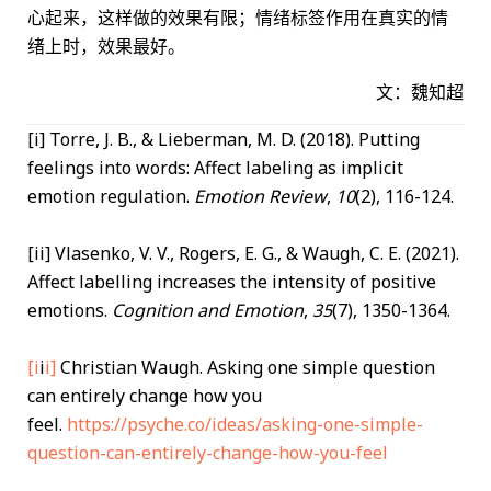
心起来，这样做的效果有限；情绪标签作用在真实的情
绪上时，效果最好。
文：魏知超
[i] Torre, J. B., & Lieberman, M. D. (2018). Putting
feelings into words: Affect labeling as implicit
emotion regulation.
Emotion Review
,
10
(2), 116-124.
[ii] Vlasenko, V. V., Rogers, E. G., & Waugh, C. E. (2021).
Affect labelling increases the intensity of positive
emotions.
Cognition and Emotion
,
35
(7), 1350-1364.
[i
i
i]
Christian Waugh. Asking one simple question
can entirely change how you
feel.
https://
psyche.co/ideas/asking-
one-simple-
question-can-entirely-change-how-you-feel