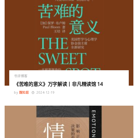
书评博客
《苦难的意义》万字解读丨非凡精读馆 14
by
魏知超
2024-12-19