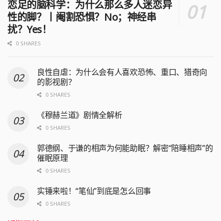
恋足的脑科学：为什么那么多人迷恋异
性的脚？丨阉割恐惧？No；神经串
扰？Yes！
0 SHARES
良性自虐：为什么会有人喜欢恐怖、重口、猎奇向
的影视剧？
0 SHARES
《穆赫兰道》剧情全解析
0 SHARES
郭德纲、于谦的相声为何能助眠？解密“陪睡相声”的
催眠原理
0 SHARES
实锤来啦！“笔仙”到底是怎么回事
0 SHARES